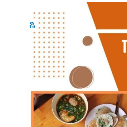
05
Th8