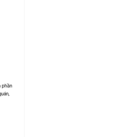
h phần
quán,