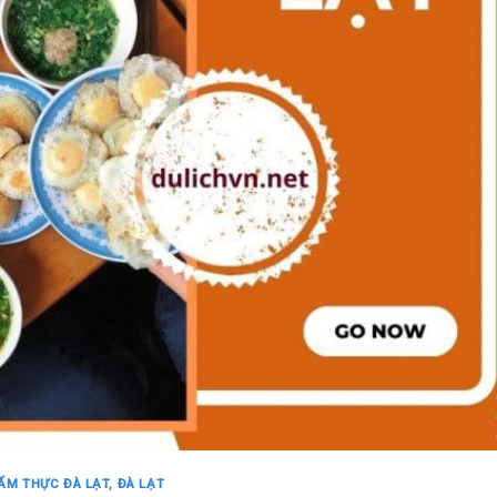
ẨM THỰC ĐÀ LẠT
,
ĐÀ LẠT