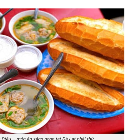
Diệu – món ăn sáng ngon tại Đà Lạt phải thử