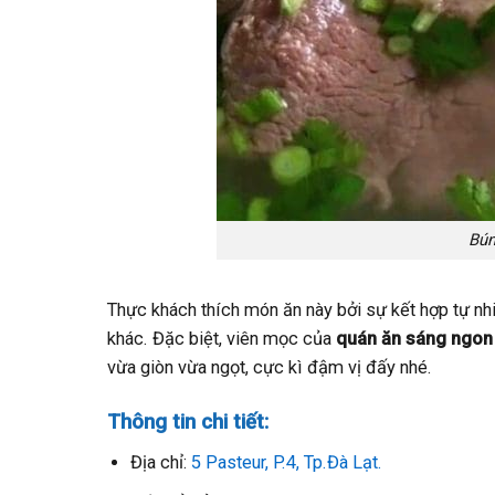
Bún
Thực khách thích món ăn này bởi sự kết hợp tự nhi
khác. Đặc biệt, viên mọc của
quán ăn sáng ngon
vừa giòn vừa ngọt, cực kì đậm vị đấy nhé.
Thông tin chi tiết:
Địa chỉ:
5 Pasteur, P.4, Tp.Đà Lạt.