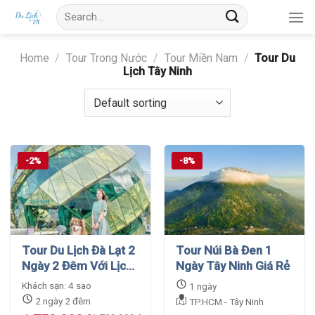
Skip
Search
to
for:
content
Home
/
Tour Trong Nước
/
Tour Miền Nam
/
Tour Du
Lịch Tây Ninh
-2%
-8%
Tour Du Lịch Đà Lạt 2
Tour Núi Bà Đen 1
Ngày 2 Đêm Với Lịch
Ngày Tây Ninh Giá Rẻ
Trình Cực Hấp Dẫn
Khách sạn: 4 sao
1 ngày
2 ngày 2 đêm
TP.HCM - Tây Ninh