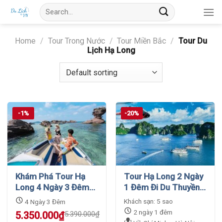
Skip
Search
to
for:
content
Home
/
Tour Trong Nước
/
Tour Miền Bắc
/
Tour Du
Lịch Hạ Long
-1%
-20%
Khám Phá Tour Hạ
Tour Hạ Long 2 Ngày
Long 4 Ngày 3 Đêm
1 Đêm Đi Du Thuyền
Và Ninh Bình Khởi
Tận Hưởng Cảnh Sắc
Khách sạn: 5 sao
4 Ngày 3 Đêm
Hành Từ Hà Nội
Thiên Nhiên
2 ngày 1 đêm
Original
Current
5.350.000
₫
5.390.000
₫