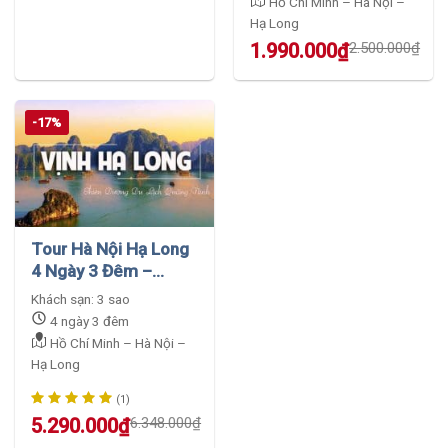
price
price
Hồ Chí Minh – Hà Nội –
was:
is:
Hạ Long
5.390.000₫.
5.350.000₫.
Original
Current
1.990.000
₫
2.500.000
₫
price
price
was:
is:
2.500.000₫.
1.990.000₫.
-17%
Tour Hà Nội Hạ Long
4 Ngày 3 Đêm –
Thăm Lăng Bác
Khách sạn: 3 sao
4 ngày 3 đêm
Hồ Chí Minh – Hà Nội –
Hạ Long
(1)
Original
Current
Rated
5.290.000
5.00
₫
6.348.000
₫
out of 5
price
price