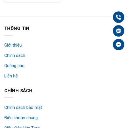
was:
is:
6.348.000₫.
5.290.000₫.
Gọi
THÔNG TIN
Zal
Fa
Giới thiệu
Chính sách
Quảng cáo
Liên hệ
CHÍNH SÁCH
Chính sách bảo mật
Điều khoản chung