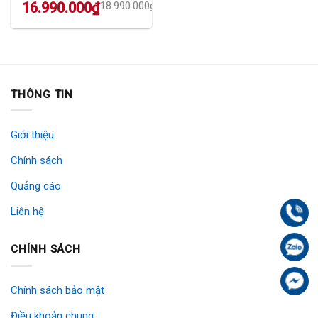
Original
Current
16.990.000
₫
18.990.000
₫
price
price
was:
is:
18.990.000₫.
16.990.000₫.
THÔNG TIN
Giới thiệu
Chính sách
Quảng cáo
Liên hệ
Gọi
Zal
CHÍNH SÁCH
Fa
Chính sách bảo mật
Điều khoản chung