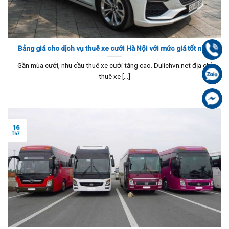
Bảng giá cho dịch vụ thuê xe cưới Hà Nội với mức giá tốt nhất
Gọi
Gần mùa cưới, nhu cầu thuê xe cưới tăng cao. Dulichvn.net địa chỉ
Zal
thuê xe [...]
Fa
16
Th7