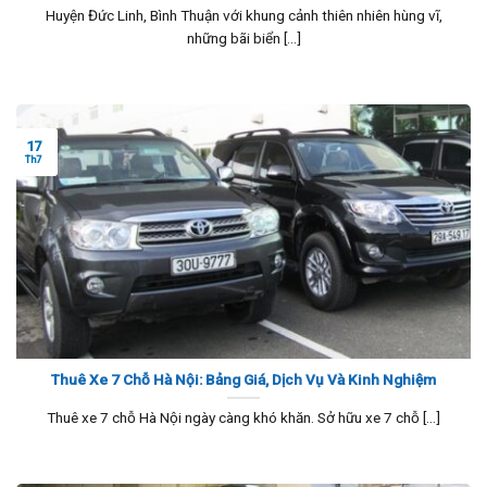
Huyện Đức Linh, Bình Thuận với khung cảnh thiên nhiên hùng vĩ,
những bãi biển [...]
17
Th7
Thuê Xe 7 Chỗ Hà Nội: Bảng Giá, Dịch Vụ Và Kinh Nghiệm
Thuê xe 7 chỗ Hà Nội ngày càng khó khăn. Sở hữu xe 7 chỗ [...]