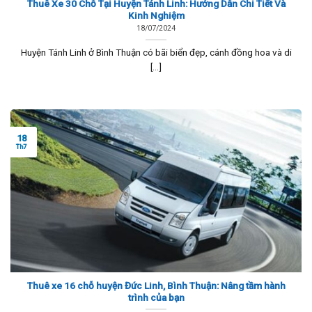
Thuê Xe 30 Chỗ Tại Huyện Tánh Linh: Hướng Dẫn Chi Tiết Và
Kinh Nghiệm
18/07/2024
Huyện Tánh Linh ở Bình Thuận có bãi biển đẹp, cánh đồng hoa và di
[...]
18
Th7
Thuê xe 16 chỗ huyện Đức Linh, Bình Thuận: Nâng tầm hành
trình của bạn