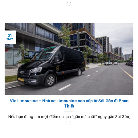
[...]
01
Th12
Vie Limousine – Nhà xe Limousine cao cấp từ Sài Gòn đi Phan
Thiết
Nếu bạn đang tìm một điểm du lịch “gần mà chất” ngay gần Sài Gòn,
[...]