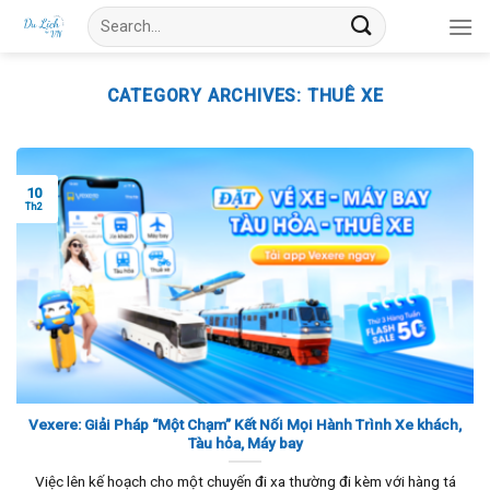
Skip
Search
to
for:
content
CATEGORY ARCHIVES:
THUÊ XE
10
Th2
Vexere: Giải Pháp “Một Chạm” Kết Nối Mọi Hành Trình Xe khách,
Tàu hỏa, Máy bay
Việc lên kế hoạch cho một chuyến đi xa thường đi kèm với hàng tá