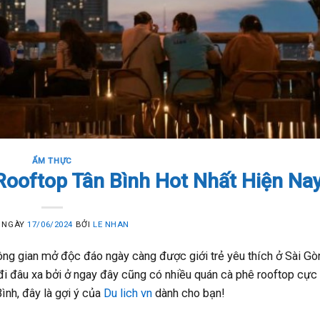
ẨM THỰC
ooftop Tân Bình Hot Nhất Hiện Na
 NGÀY
17/06/2024
BỞI
LE NHAN
ng gian mở độc đáo ngày càng được giới trẻ yêu thích ở Sài Gò
i đâu xa bởi ở ngay đây cũng có nhiều quán cà phê rooftop cực 
ình, đây là gợi ý của
Du lich vn
dành cho bạn!