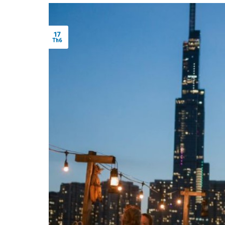
17
Th6