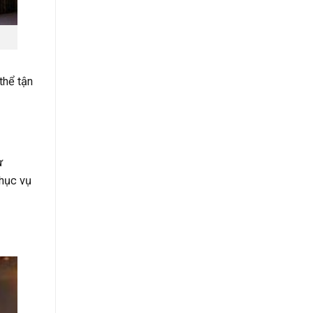
thể tận
ừ
phục vụ