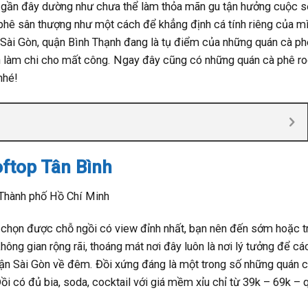
 gần đây dường như chưa thể làm thỏa mãn gu tận hưởng cuộc 
 phê sân thượng như một cách để khẳng định cá tính riêng của m
Sài Gòn, quận Bình Thạnh đang là tụ điểm của những quán cà ph
nh làm chi cho mất công. Ngay đây cũng có những quán cà phê r
nhé!
oftop Tân Bình
 Thành phố Hồ Chí Minh
n chọn được chỗ ngồi có view đỉnh nhất, bạn nên đến sớm hoặc t
ông gian rộng rãi, thoáng mát nơi đây luôn là nơi lý tưởng để cá
hận Sài Gòn về đêm. Đồi xứng đáng là một trong số những quán 
ồi có đủ bia, soda, cocktail với giá mềm xỉu chỉ từ 39k – 69k – 