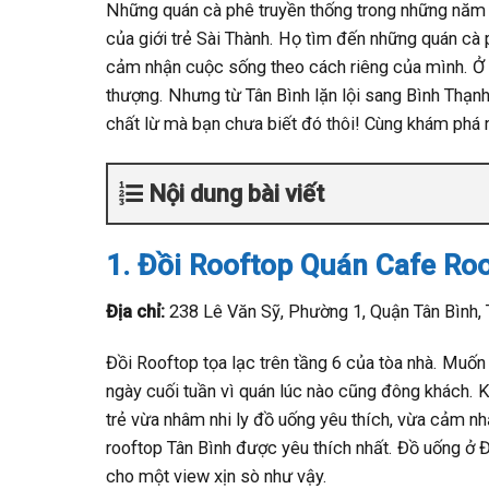
Những quán cà phê truyền thống trong những năm
của giới trẻ Sài Thành. Họ tìm đến những quán cà
cảm nhận cuộc sống theo cách riêng của mình. Ở 
thượng. Nhưng từ Tân Bình lặn lội sang Bình Thạ
chất lừ mà bạn chưa biết đó thôi! Cùng khám phá 
Nội dung bài viết
1. Đồi Rooftop Quán Cafe Ro
Địa chỉ:
238 Lê Văn Sỹ, Phường 1, Quận Tân Bình,
Đồi Rooftop tọa lạc trên tầng 6 của tòa nhà. Muố
ngày cuối tuần vì quán lúc nào cũng đông khách. Kh
trẻ vừa nhâm nhi ly đồ uống yêu thích, vừa cảm n
rooftop Tân Bình được yêu thích nhất. Đồ uống ở Đ
cho một view xịn sò như vậy.