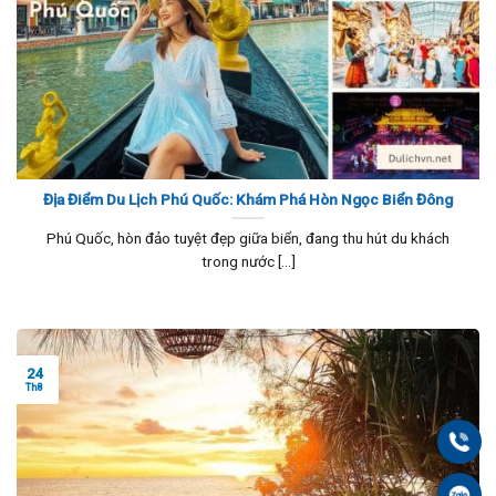
Địa Điểm Du Lịch Phú Quốc: Khám Phá Hòn Ngọc Biển Đông
Phú Quốc, hòn đảo tuyệt đẹp giữa biển, đang thu hút du khách
trong nước [...]
24
Th8
Gọi
Zal