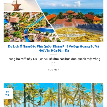
Du Lịch Ở Nam Đảo Phú Quốc: Khám Phá Vẻ Đẹp Hoang Sơ Và
Nét Văn Hóa Đậm Đà
Trong bài viết này, Du Lịch VN sẽ đưa các bạn dạo quanh một vòng
[...]
1 COMMENT
25
Th7