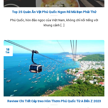
Top 25 Quán Ăn Vặt Phú Quốc Ngon Rẻ Mà Bạn Phải Thử
Phú Quốc, hòn đảo ngọc của Việt Nam, không chỉ nổi tiếng với
khung cảnh [...]
18
Th8
Review Chi Tiết Cáp treo Hòn Thơm Phú Quốc Từ A Đến Z 2023