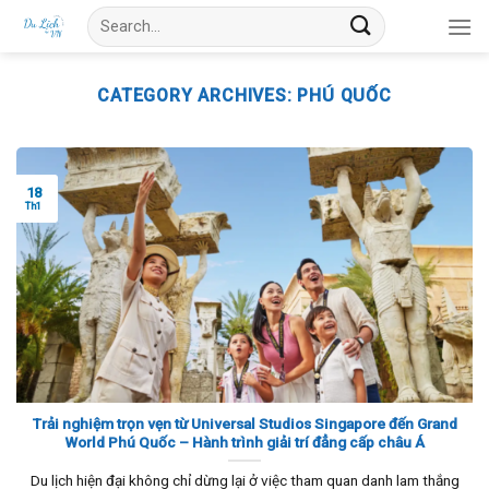
Skip
Search
to
for:
content
CATEGORY ARCHIVES:
PHÚ QUỐC
18
Th1
Trải nghiệm trọn vẹn từ Universal Studios Singapore đến Grand
World Phú Quốc – Hành trình giải trí đẳng cấp châu Á
Du lịch hiện đại không chỉ dừng lại ở việc tham quan danh lam thắng