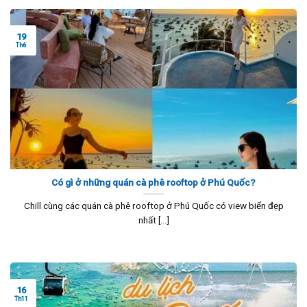
19
Th6
Có gì ở những quán cà phê rooftop ở Phú Quốc?
Chill cùng các quán cà phê rooftop ở Phú Quốc có view biển đẹp
nhất [...]
16
Th11