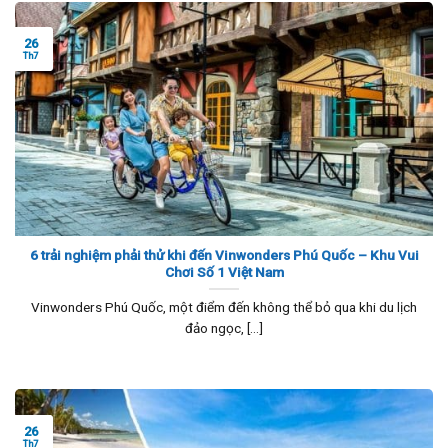
26
Th7
6 trải nghiệm phải thử khi đến Vinwonders Phú Quốc – Khu Vui
Chơi Số 1 Việt Nam
Vinwonders Phú Quốc, một điểm đến không thể bỏ qua khi du lịch
đảo ngọc, [...]
26
Th7