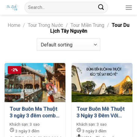
Skip
Search
to
for:
content
Home
/
Tour Trong Nước
/
Tour Miền Trung
/
Tour Du
Lịch Tây Nguyên
-2%
Tour Buôn Ma Thuột
Tour Buôn Mê Thuột
3 ngày 3 đêm combo
3 Ngày 3 Đêm Với
bao trọn gói giá cực
Những Khám Phá Kỳ
Khách sạn: 3 sao
Khách sạn: 3 sao
rẻ
Diệu
3 ngày 3 đêm
3 ngày 3 đêm