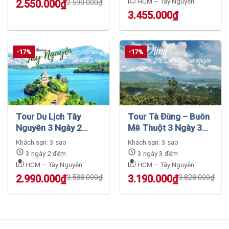
HCM – Tây Nguyên
Original
Current
2.550.000
₫
2.590.000
₫
price
price
3.455.000
₫
was:
is:
2.590.000₫.
2.550.000₫.
-17%
-17%
Tour Du Lịch Tây
Tour Tà Đùng – Buôn
Nguyên 3 Ngày 2
Mê Thuột 3 Ngày 3
Đêm – Hành Trình
Đêm – Bao Trọn Gói
Khách sạn: 3 sao
Khách sạn: 3 sao
Mới
3 ngày 2 đêm
3 ngày 3 đêm
HCM – Tây Nguyên
HCM – Tây Nguyên
Original
Current
Original
Current
2.990.000
₫
3.588.000
₫
3.190.000
₫
3.828.000
₫
price
price
price
price
was:
is:
was:
is:
3.588.000₫.
2.990.000₫.
3.828.000₫.
3.190.000₫.