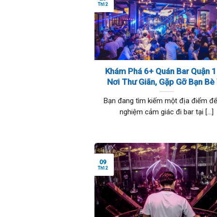
Th12
Khám Phá 6+ Quán Bar Quận 1
Nơi Thư Giãn, Gặp Gỡ Bạn Bè
Tận Hưởng Nhạc Hay
Bạn đang tìm kiếm một địa điểm để 
nghiệm cảm giác đi bar tại [...]
09
Th12