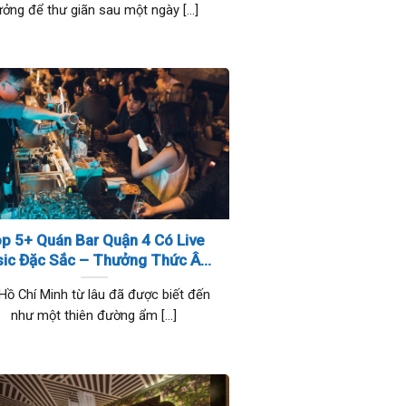
ưởng để thư giãn sau một ngày [...]
p 5+ Quán Bar Quận 4 Có Live
ic Đặc Sắc – Thưởng Thức Âm
Nhạc Và Đồ Uống Tuyệt Hảo
 Hồ Chí Minh từ lâu đã được biết đến
như một thiên đường ẩm [...]