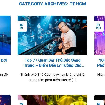
CATEGORY ARCHIVES:
TPHCM
02
31
Th1
Th12
 bơi
Top 7+ Quán Bar Thủ Đức Sang
10+
Trọng – Điểm Đến Lý Tưởng Cho
Phổ
Những Buổi Tụ Tập Đẳng Cấp
an đô
Thành phố Thủ Đức ngày nay không chỉ là
Hiện
trung tâm phát triển kinh tế [...]
22
16