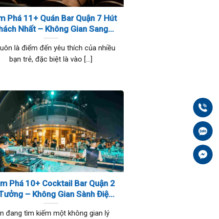
m Phá 11+ Quán Bar Quận 7 Hút
hách Nhất – Không Gian Sang
hảnh Và Thức Uống Đặc Sắc
luôn là điểm đến yêu thích của nhiều
bạn trẻ, đặc biệt là vào [...]
Gọi
Zal
Fa
m Phá 10+ Cocktail Bar Quận 2
 Tưởng – Không Gian Sành Điệu
Và Đồ Uống Tuyệt Hảo
n đang tìm kiếm một không gian lý