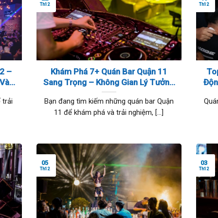
Th12
Th12
2 –
Khám Phá 7+ Quán Bar Quận 11
To
 Và
Sang Trọng – Không Gian Lý Tưởng
Độn
Để Thư Giãn
trải
Bạn đang tìm kiếm những quán bar Quận
Quán
11 để khám phá và trải nghiệm, [...]
05
03
Th12
Th12