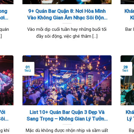
ong
9+ Quán Bar Quận 8: Nơi Hòa Mình
Khá
ơi
Vào Không Gian Âm Nhạc Sôi Động
K
uyệt
Và Cocktail Tuyệt Hảo
C
 quán
Vào mỗi dịp cuối tuần hay những buổi tối
Bar 
]
đầy sôi động, việc ghé thăm [...]
01
28
Th12
Th11
Với
List 10+ Quán Bar Quận 3 Đẹp Và
Khá
ôi
Sang Trọng – Không Gian Lý Tưởng
Lý
Cho Các Bữa Tiệc Đêm
g khí
Mặc dù không được nhộn nhịp và sầm uất
Bạ