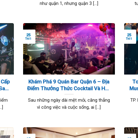
như quận 1, nhưng quận 3 [...]
t
25
25
Th11
Th11
 Cấp
Khám Phá 9 Quán Bar Quận 6 – Địa
To
 Sang
Điểm Thưởng Thức Cocktail Và Hòa
Mus
Mình Vào Bầu Không Khí Sôi Động
điểm
Sau những ngày dài mệt mỏi, căng thẳng
TP.
.]
vì công việc và cuộc sống, ai [...]