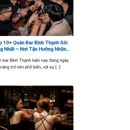
p 10+ Quán Bar Bình Thạnh Sôi
g Nhất – Nơi Tận Hưởng Những
Đêm Sôi Động Và Thú Vị
 bar Bình Thạnh hiện nay đang ngày
càng trở nên phổ biến, với sự [...]