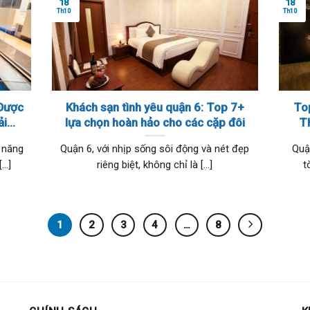
18
18
Th10
Th10
Được
Khách sạn tình yêu quận 6: Top 7+
To
ải
lựa chọn hoàn hảo cho các cặp đôi
T
ảo
 năng
Quận 6, với nhịp sống sôi động và nét đẹp
Quậ
..]
riêng biệt, không chỉ là [...]
t
1
2
3
4
…
8