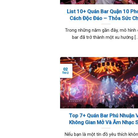
List 10+ Quán Bar Quận 10 Ph
Cách Độc Đáo – Thỏa Sức Ch
Đêm, Thưởng Thức Đồ Uống T
Trong những năm gần đây, mô hình
Vời
bar đã trở thành một xu hướng [...
02
Th12
Top 7+ Quán Bar Phú Nhuận 
Không Gian Mở Và Âm Nhạc S
Động Cho Cả Đêm Tiệc
Nếu bạn là một tín đồ yêu thích khôn