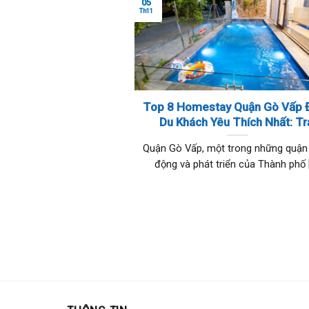
05
Th11
Top 8 Homestay Quận Gò Vấp 
Du Khách Yêu Thích Nhất: Tr
Nghiệm Nghỉ Dưỡng Hoàn H
Quận Gò Vấp, một trong những quận
Thành Phố Hồ Chí Minh
động và phát triển của Thành phố [.