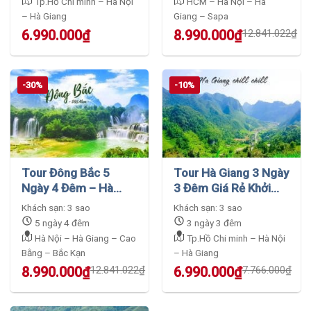
Tp.Hồ Chi minh – Hà Nội
HCM – Hà Nội – Hà
– Hà Giang
Giang – Sapa
Original
Current
6.990.000
₫
8.990.000
₫
12.841.022
₫
price
price
was:
is:
12.841.022₫.
8.990.000₫.
-30%
-10%
Tour Đông Bắc 5
Tour Hà Giang 3 Ngày
Ngày 4 Đêm – Hà
3 Đêm Giá Rẻ Khởi
Giang Cao Bằng Bắc
Hành Từ Tphcm
Khách sạn: 3 sao
Khách sạn: 3 sao
Kạn
5 ngày 4 đêm
3 ngày 3 đêm
Hà Nội – Hà Giang – Cao
Tp.Hồ Chi minh – Hà Nội
Bằng – Bắc Kạn
– Hà Giang
Original
Current
Original
Current
8.990.000
₫
12.841.022
₫
6.990.000
₫
7.766.000
₫
price
price
price
price
was:
is:
was:
is: