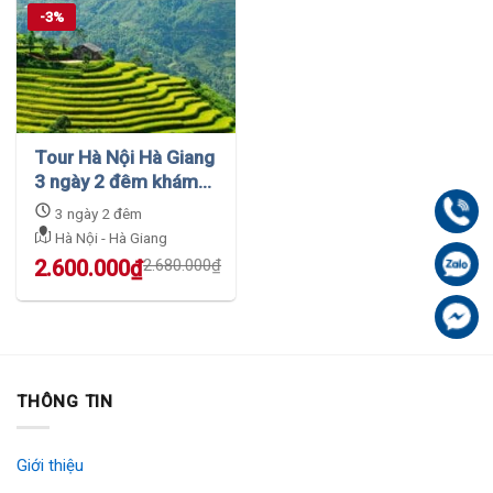
12.841.022₫.
8.990.000₫.
7.766.000₫.
6.990.000₫.
-3%
Tour Hà Nội Hà Giang
3 ngày 2 đêm khám
phá vẻ đẹp hùng vĩ
Gọi
3 ngày 2 đêm
của thiên nhiên
Hà Nội - Hà Giang
Original
Current
Zal
2.600.000
₫
2.680.000
₫
price
price
was:
is:
Fa
2.680.000₫.
2.600.000₫.
THÔNG TIN
Giới thiệu