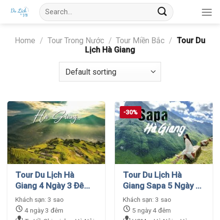
Skip
Search
to
for:
content
Home
/
Tour Trong Nước
/
Tour Miền Bắc
/
Tour Du
Lịch Hà Giang
-30%
Tour Du Lịch Hà
Tour Du Lịch Hà
Giang 4 Ngày 3 Đêm
Giang Sapa 5 Ngày 4
– Khám Phá Vùng Tây
Đêm – Giá Ưu Đãi
Khách sạn: 3 sao
Khách sạn: 3 sao
Bắc
4 ngày 3 đêm
5 ngày 4 đêm