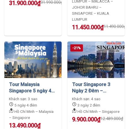
LUMPUR – MALACCA –
Original
Current
31.900.000
₫
31.990.000
₫
JOHOR BAHRU –
price
price
was:
is:
SINGAPORE – KUALA
31.990.000₫.
31.900.000₫.
LUMPUR
Original
Current
11.450.000
₫
11.490.000
₫
price
price
was:
is:
11.490.000₫.
11.450.000₫.
-21%
Tour Malaysia
Tour Singapore 3
Singapore 5 ngày 4
Ngày 2 Đêm –
Đêm – Tết 2024
Jurasic Mile –
Khách sạn: 3 sao
Khách sạn: 4 sao
Gardens by the Bay
5 ngày 4 đêm
3 ngày 2 đêm
Hồ Chí Minh – Malaysia
Hồ Chí Minh – Singapore
– Singapore
Original
Current
9.900.000
₫
12.489.000
₫
price
price
13.490.000
₫