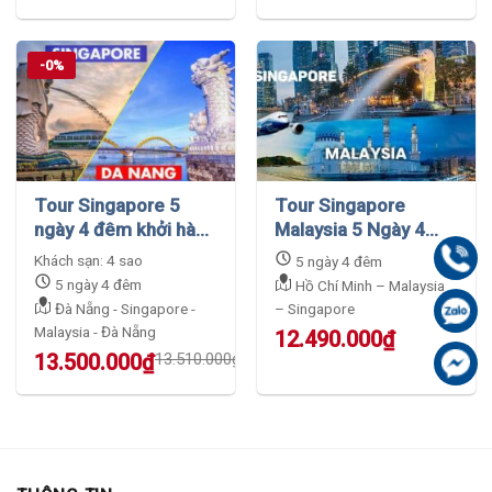
was:
is:
12.489.000₫.
9.900.000₫.
-0%
Tour Singapore 5
Tour Singapore
ngày 4 đêm khởi hành
Malaysia 5 Ngày 4
từ Đà Nẵng chất
Đêm – Hành Trình
Gọi
Khách sạn: 4 sao
5 ngày 4 đêm
lượng cao
Đến 2 Quốc Gia
5 ngày 4 đêm
Hồ Chí Minh – Malaysia
Đà Nẵng - Singapore -
– Singapore
Zal
Malaysia - Đà Nẵng
12.490.000
₫
Original
Current
13.500.000
₫
13.510.000
₫
Fa
price
price
was:
is:
13.510.000₫.
13.500.000₫.