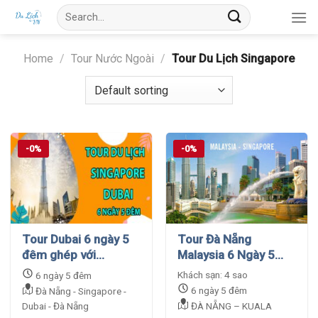
Skip
Search
to
for:
content
Home
/
Tour Nước Ngoài
/
Tour Du Lịch Singapore
-0%
-0%
Tour Dubai 6 ngày 5
Tour Đà Nẵng
đêm ghép với
Malaysia 6 Ngày 5
Singapore khởi hành
Đêm Khởi Hành Từ Đà
Khách sạn: 4 sao
6 ngày 5 đêm
từ Đà Nẵng
Nẵng
6 ngày 5 đêm
Đà Nẵng - Singapore -
Dubai - Đà Nẵng
ĐÀ NẴNG – KUALA