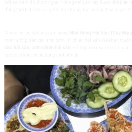
bởi sự đậm đà, thơm ngon. Những món ăn này được chế biến một
đồng thời kết hợp với gia vị đặc trưng, tạo nên sự hòa quyện 
Món Ăn Đặc Sắc Và Đa Dạng
Không chỉ có hải sản tươi sống,
Nhà Hàng Hải Sản Thúy Ngu
món nướng đến các món cơm, mì chiên hải sản. Nếu bạn muốn
xào hải sản
,
cơm chiên hải sản
, kết hợp với các món hải sản 
hương vị khác nhau trong một bữa ăn