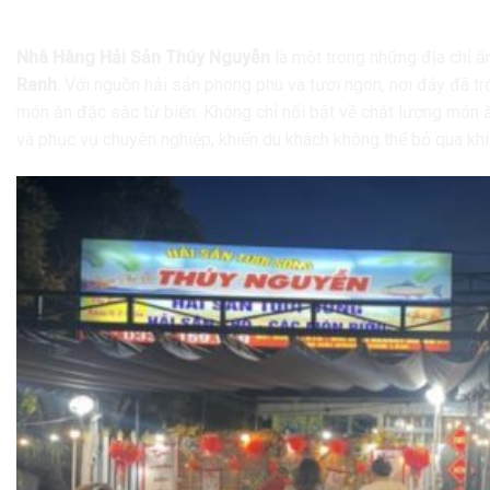
Ngon
Nhà Hàng Hải Sản Thúy Nguyễn
là một trong những địa chỉ 
Ranh
. Với nguồn hải sản phong phú và tươi ngon, nơi đây đã tr
món ăn đặc sắc từ biển. Không chỉ nổi bật về chất lượng món ă
và phục vụ chuyên nghiệp, khiến du khách không thể bỏ qua k