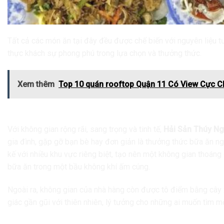
Tất cả các món ăn tại đây đều được chế biến với nguyên liệu t
thực khách sự phong phú trong lựa chọn và thưởng thức.
Xem thêm
Top 10 quán rooftop Quận 11 Có View Cực Ch
Không Gian Sang Trọng Và Thoáng Mát
Với không gian rộng rãi, sang trọng và tinh tế,
Hải Sản Thúy N
gia đình, gặp gỡ bạn bè hay đơn giản là thưởng thức bữa ăn ng
kế với nhiều khu vực riêng biệt, tạo nên một không gian thoáng
bữa ăn trong một bầu không khí ấm cúng.
Ngoài ra, không gian của nhà hàng còn được tô điểm bằng cây x
giác gần gũi với thiên nhiên, lý tưởng cho những ai muốn tìm mộ