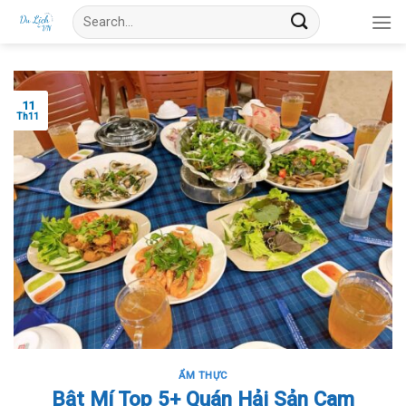
Skip
Search
to
for:
content
11
Th11
ẨM THỰC
Bật Mí Top 5+ Quán Hải Sản Cam