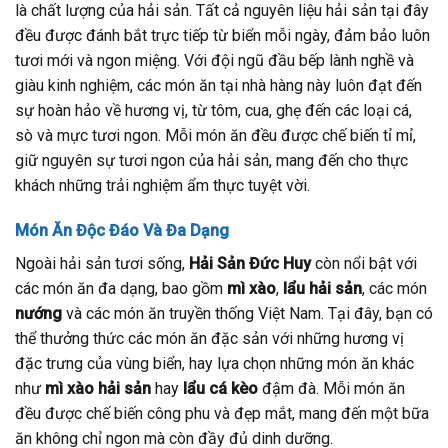
là chất lượng của hải sản. Tất cả nguyên liệu hải sản tại đây
đều được đánh bắt trực tiếp từ biển mỗi ngày, đảm bảo luôn
tươi mới và ngon miệng. Với đội ngũ đầu bếp lành nghề và
giàu kinh nghiệm, các món ăn tại nhà hàng này luôn đạt đến
sự hoàn hảo về hương vị, từ tôm, cua, ghẹ đến các loại cá,
sò và mực tươi ngon. Mỗi món ăn đều được chế biến tỉ mỉ,
giữ nguyên sự tươi ngon của hải sản, mang đến cho thực
khách những trải nghiệm ẩm thực tuyệt vời.
Món Ăn Độc Đáo Và Đa Dạng
Ngoài hải sản tươi sống,
Hải Sản Đức Huy
còn nổi bật với
các món ăn đa dạng, bao gồm
mì xào
,
lẩu hải sản
, các món
nướng
và các món ăn truyền thống Việt Nam. Tại đây, bạn có
thể thưởng thức các món ăn đặc sản với những hương vị
đặc trưng của vùng biển, hay lựa chọn những món ăn khác
như
mì xào hải sản
hay
lẩu cá kèo
đậm đà. Mỗi món ăn
đều được chế biến công phu và đẹp mắt, mang đến một bữa
ăn không chỉ ngon mà còn đầy đủ dinh dưỡng.