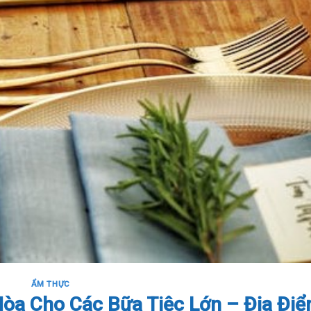
ẨM THỰC
òa Cho Các Bữa Tiệc Lớn – Địa Đi