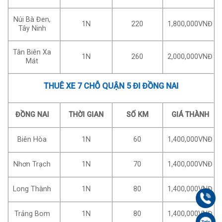
Núi Bà Đen,
1N
220
1,800,000VNĐ
Tây Ninh
Tân Biên Xa
1N
260
2,000,000VNĐ
Mát
THUÊ XE 7 CHỖ QUẬN 5 ĐI ĐỒNG NAI
ĐỒNG NAI
THỜI GIAN
SỐ KM
GIÁ THÀNH
Biên Hòa
1N
60
1,400,000VNĐ
Nhơn Trạch
1N
70
1,400,000VNĐ
Long Thành
1N
80
1,400,000VNĐ
Gọi
Trảng Bom
1N
80
1,400,000VNĐ
Zal