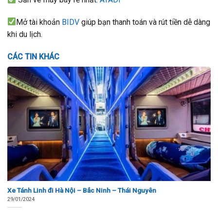
Mở tài khoản
BIDV
giúp bạn thanh toán và rút tiền dễ dàng
khi du lịch.
CÁC TIN KHÁC
Xe Tánh Linh đi Hà Nội – Bắc Ninh – Thái Nguyên
29/01/2024