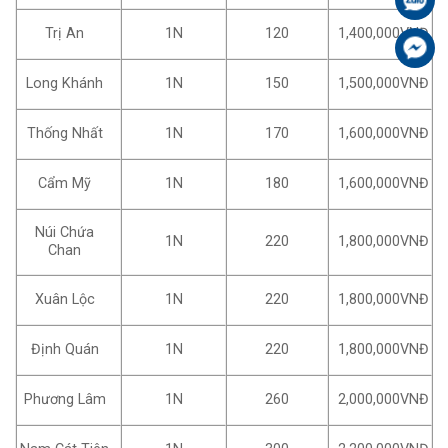
Trị An
1N
120
1,400,000VNĐ
Fa
Long Khánh
1N
150
1,500,000VNĐ
Thống Nhất
1N
170
1,600,000VNĐ
Cẩm Mỹ
1N
180
1,600,000VNĐ
Núi Chứa
1N
220
1,800,000VNĐ
Chan
Xuân Lộc
1N
220
1,800,000VNĐ
Định Quán
1N
220
1,800,000VNĐ
Phương Lâm
1N
260
2,000,000VNĐ