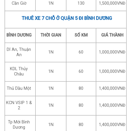
Cần Giờ
1N
130
1,500,000VNĐ
THUÊ XE 7 CHỖ Ở QUẬN 5 ĐI BÌNH DƯƠNG
BÌNH DƯƠNG
THỜI GIAN
SỐ KM
GIÁ THÀNH
Dĩ An, Thuận
1N
60
1,000,000VNĐ
An
KDL Thủy
1N
60
1,000,000VNĐ
Châu
Thủ Dầu Một
1N
80
1,400,000VNĐ
KCN VSIP 1 &
1N
80
1,400,000VNĐ
2
Tp Mới Bình
1N
80
1,400,000VNĐ
Dương