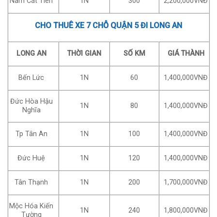
Nam Cát Tiên
1N
300
2,200,000VNĐ
CHO THUÊ XE 7 CHỖ QUẬN 5 ĐI LONG AN
LONG AN
THỜI GIAN
SỐ KM
GIÁ THÀNH
Bến Lức
1N
60
1,400,000VNĐ
Đức Hòa Hậu
1N
80
1,400,000VNĐ
Nghĩa
Tp Tân An
1N
100
1,400,000VNĐ
Đức Huệ
1N
120
1,400,000VNĐ
Tân Thạnh
1N
200
1,700,000VNĐ
Mộc Hóa Kiến
1N
240
1,800,000VNĐ
Tường