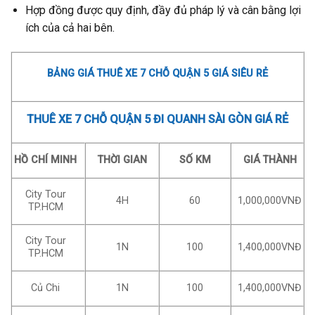
Hợp đồng được quy định, đầy đủ pháp lý và cân bằng lợi
ích của cả hai bên.
BẢNG GIÁ THUÊ XE 7 CHỖ QUẬN 5 GIÁ SIÊU RẺ
THUÊ XE 7 CHỖ QUẬN 5 ĐI QUANH SÀI GÒN GIÁ RẺ
HỒ CHÍ MINH
THỜI GIAN
SỐ KM
GIÁ THÀNH
City Tour
4H
60
1,000,000VNĐ
TP.HCM
City Tour
1N
100
1,400,000VNĐ
TP.HCM
Củ Chi
1N
100
1,400,000VNĐ