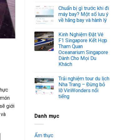
Chuẩn bị gì trước khi đi
máy bay? Một số lưu ý
về hãng bay và hành lý
Kinh Nghiệm Đặt Vé
F1 Singapore Kết Hợp
Tham Quan
Oceanarium Singapore
Dành Cho Mọi Du
Khách
Trải nghiệm tour du lịch
Nha Trang – Đừng bỏ
thực
lỡ VinWonders nổi
tiếng
g món
sẽ giới
 và
Danh mục
Ẩm thực