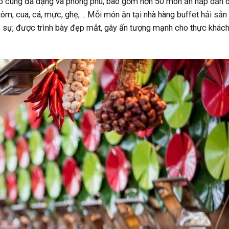
vô cùng đa dạng và phong phú, bao gồm hơn 50 món ăn hấp dẫn
 tôm, cua, cá, mực, ghẹ,… Mỗi món ăn tại nhà hàng buffet hải sản
 sự, được trình bày đẹp mắt, gây ấn tượng mạnh cho thực khác