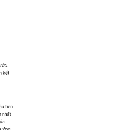
ước.
n kết
u tiên.
n nhất
của
 hưởng