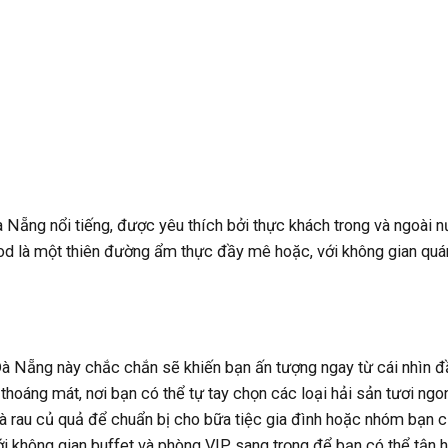
à Nẵng nổi tiếng, được yêu thích bởi thực khách trong và ngoài n
od là một thiên đường ẩm thực đầy mê hoặc, với không gian quá
Đà Nẵng này chắc chắn sẽ khiến bạn ấn tượng ngay từ cái nhìn đầ
thoáng mát, nơi bạn có thể tự tay chọn các loại hải sản tươi ngo
và rau củ quả để chuẩn bị cho bữa tiệc gia đình hoặc nhóm bạn 
ới không gian buffet và phòng VIP sang trọng để bạn có thể tận