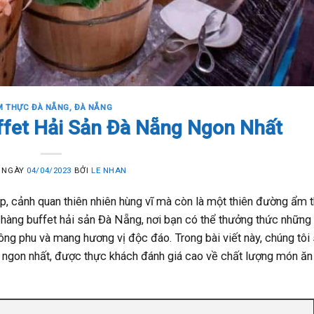
M THỰC ĐÀ NẴNG
,
ĐÀ NẴNG
ffet Hải Sản Đà Nẵng Ngon Nhất
 NGÀY
04/04/2023
BỞI
LE NHAN
ẹp, cảnh quan thiên nhiên hùng vĩ mà còn là một thiên đường ẩm 
 hàng buffet hải sản Đà Nẵng, nơi bạn có thể thưởng thức nhữn
ông phu và mang hương vị độc đáo. Trong bài viết này, chúng tôi 
 ngon nhất, được thực khách đánh giá cao về chất lượng món ăn