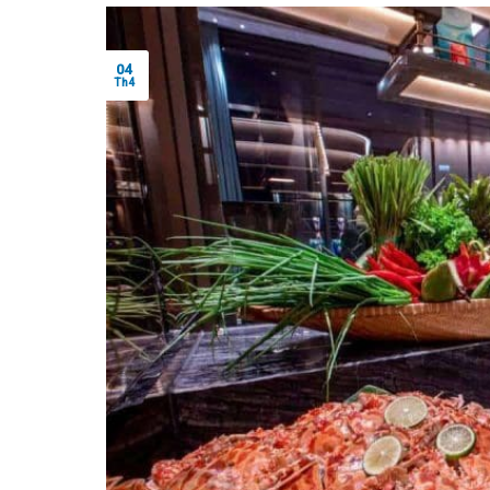
04
Th4