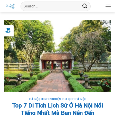
Skip
Search
to
for:
content
10
Th7
HÀ NỘI
,
KINH NGHIỆM DU LỊCH HÀ NỘI
Top 7 Di Tích Lịch Sử Ở Hà Nội Nổi
Tiếng Nhất Mà Bạn Nên Đến