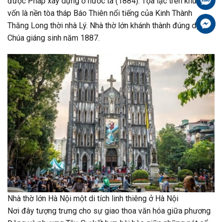
được Pháp xây dựng ở nước ta (1884). Tọa lạc trên khu đất,
vốn là nền tòa tháp Báo Thiên nổi tiếng của Kinh Thành
Fa
Thăng Long thời nhà Lý. Nhà thờ lớn khánh thành đúng dịp Lễ
Chúa giáng sinh năm 1887.
Nhà thờ lớn Hà Nội một di tích linh thiêng ở Hà Nội
Nơi đây tượng trưng cho sự giao thoa văn hóa giữa phương