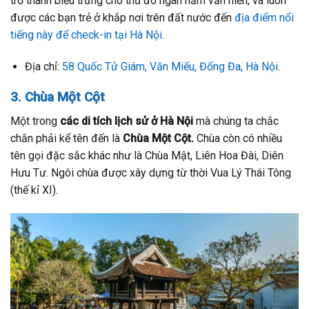
trở thành biểu trưng cho thủ đô ngàn năm văn hiến, và luôn
được các bạn trẻ ở khắp nơi trên đất nước đến
địa điểm nổi
tiếng này để check-in tại Hà Nội
.
Địa chỉ:
58 Quốc Tử Giám, Văn Miếu, Đống Đa, Hà Nội
.
3. Chùa Một Cột
Một trong
các di tích lịch sử ở Hà Nội
mà chúng ta chắc
chắn phải kể tên đến là
Chùa Một Cột.
Chùa còn có nhiều
tên gọi đặc sắc khác như là Chùa Mật, Liên Hoa Đài, Diên
Hưu Tư. Ngôi chùa được xây dựng từ thời Vua Lý Thái Tông
(thế kỉ XI).