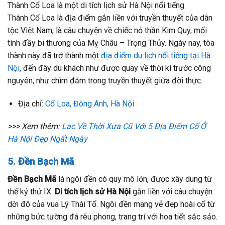
Thành Cổ Loa là một di tích lịch sử Hà Nội nổi tiếng
Thành Cổ Loa là địa điểm gắn liền với truyền thuyết của dân
tộc Việt Nam, là câu chuyện về chiếc nỏ thần Kim Quy, mối
tình đầy bi thương của Mỵ Châu – Trọng Thủy. Ngày nay, tòa
thành này đã trở thành một
địa điểm du lịch nổi tiếng tại Hà
Nội
, đến đây du khách như được quay về thời kì trước công
nguyên, như chìm đắm trong truyền thuyết giữa đời thực.
Địa chỉ:
Cổ Loa, Đông Anh, Hà Nội
>>> Xem thêm:
Lạc Về Thời Xưa Cũ Với 5 Địa Điểm Cổ Ở
Hà Nội Đẹp Ngất Ngây
5. Đền Bạch Mã
Đền Bạch Mã
là ngôi đền có quy mô lớn, được xây dung từ
thế kỷ thứ IX.
Di tích lịch sử Hà Nội
gắn liền với câu chuyện
dời đô của vua Lý Thái Tổ. Ngôi đền mang vẻ đẹp hoài cổ từ
những bức tường đá rêu phong, trang trí với hoa tiết sắc sảo.