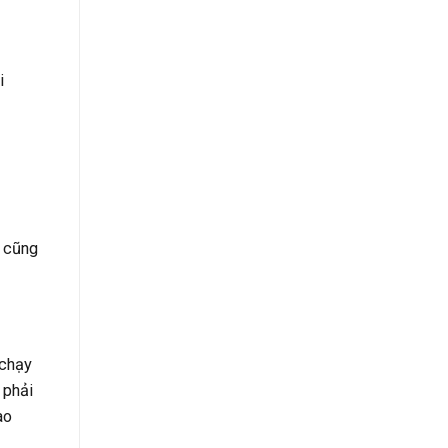
i
h cũng
 chạy
 phải
ao