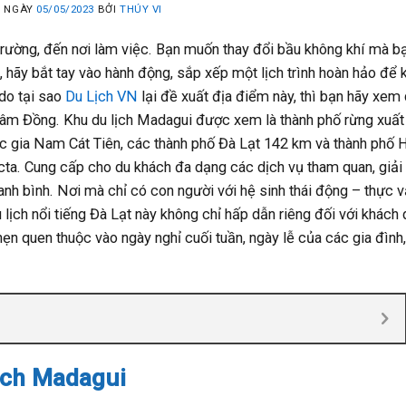
 NGÀY
05/05/2023
BỞI
THÚY VI
rường, đến nơi làm việc. Bạn muốn thay đổi bầu không khí mà b
, hãy bắt tay vào hành động, sắp xếp một lịch trình hoàn hảo để
 do tại sao
Du Lịch VN
lại đề xuất địa điểm này, thì bạn hãy xem 
 Lâm Đồng. Khu du lịch Madagui được xem là thành phố rừng xuất
c gia Nam Cát Tiên, các thành phố Đà Lạt 142 km và thành phố 
cta. Cung cấp cho du khách đa dạng các dịch vụ tham quan, giải t
hanh bình. Nơi mà chỉ có con người với hệ sinh thái động – thực v
ịch nổi tiếng Đà Lạt này không chỉ hấp dẫn riêng đối với khách d
ẹn quen thuộc vào ngày nghỉ cuối tuần, ngày lễ của các gia đình,
lịch Madagui