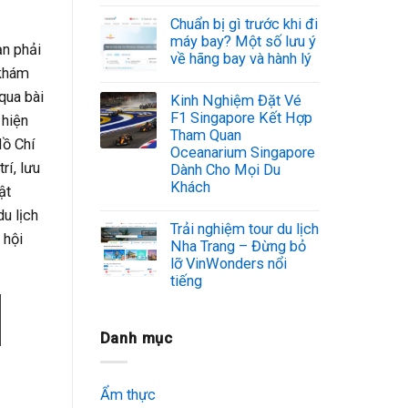
Chuẩn bị gì trước khi đi
máy bay? Một số lưu ý
ạn phải
về hãng bay và hành lý
 khám
qua bài
Kinh Nghiệm Đặt Vé
F1 Singapore Kết Hợp
 hiện
Tham Quan
Hồ Chí
Oceanarium Singapore
rí, lưu
Dành Cho Mọi Du
Khách
ật
u lịch
Trải nghiệm tour du lịch
 hội
Nha Trang – Đừng bỏ
lỡ VinWonders nổi
tiếng
Danh mục
Ẩm thực