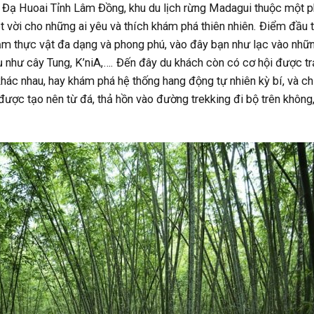
ện Đạ Huoai Tỉnh Lâm Đồng, khu du lịch rừng Madagui thuộc một 
 vời cho những ai yêu và thích khám phá thiên nhiên. Điểm đầu t
hảm thực vật đa dạng và phong phú, vào đây bạn như lạc vào nhữ
hụ như cây Tung, K’niA,…. Đến đây du khách còn có cơ hội được tr
khác nhau, hay khám phá hệ thống hang động tự nhiên kỳ bí, và c
ược tạo nên từ đá, thả hồn vào đường trekking đi bộ trên khôn