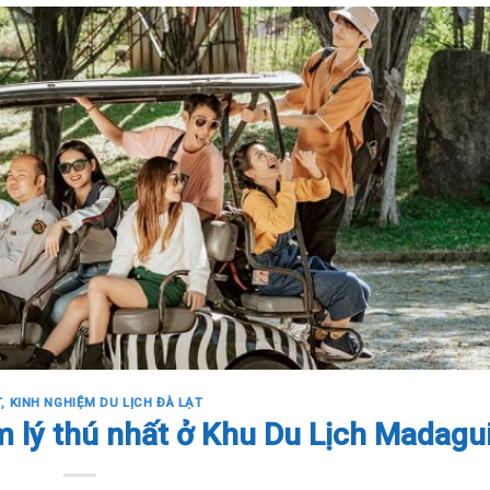
T
,
KINH NGHIỆM DU LỊCH ĐÀ LẠT
 lý thú nhất ở Khu Du Lịch Madagu