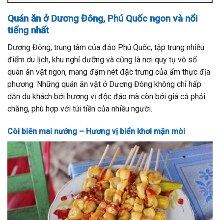
Quán ăn ở Dương Đông, Phú Quốc ngon và nổi
tiếng nhất
Dương Đông, trung tâm của đảo Phú Quốc, tập trung nhiều
điểm du lịch, khu nghỉ dưỡng và cũng là nơi quy tụ vô số
quán ăn vặt ngon, mang đậm nét đặc trưng của ẩm thực địa
phương. Những quán ăn vặt ở Dương Đông không chỉ hấp
dẫn du khách bởi hương vị độc đáo mà còn bởi giá cả phải
chăng, phù hợp với túi tiền của nhiều người.
Còi biên mai nướng – Hương vị biển khơi mặn mòi