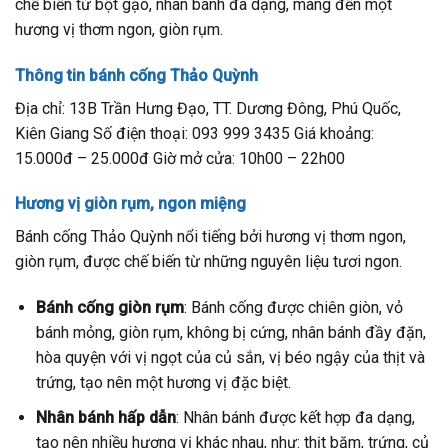
chế biến từ bột gạo, nhân bánh đa dạng, mang đến một
hương vị thơm ngon, giòn rụm.
Thông tin bánh cống Thảo Quỳnh
Địa chỉ: 13B Trần Hưng Đạo, TT. Dương Đông, Phú Quốc,
Kiên Giang Số điện thoại: 093 999 3435 Giá khoảng:
15.000đ – 25.000đ Giờ mở cửa: 10h00 – 22h00
Hương vị giòn rụm, ngon miệng
Bánh cống Thảo Quỳnh nổi tiếng bởi hương vị thơm ngon,
giòn rụm, được chế biến từ những nguyên liệu tươi ngon.
Bánh cống giòn rụm
: Bánh cống được chiên giòn, vỏ
bánh mỏng, giòn rụm, không bị cứng, nhân bánh đầy đặn,
hòa quyện với vị ngọt của củ sắn, vị béo ngậy của thịt và
trứng, tạo nên một hương vị đặc biệt.
Nhân bánh hấp dẫn
: Nhân bánh được kết hợp đa dạng,
tạo nên nhiều hương vị khác nhau, như: thịt băm, trứng, củ