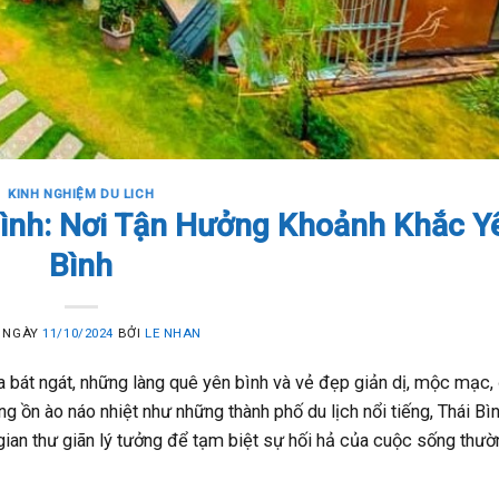
KINH NGHIỆM DU LICH
ình: Nơi Tận Hưởng Khoảnh Khắc Y
Bình
 NGÀY
11/10/2024
BỞI
LE NHAN
úa bát ngát, những làng quê yên bình và vẻ đẹp giản dị, mộc mạc,
g ồn ào náo nhiệt như những thành phố du lịch nổi tiếng, Thái Bì
gian thư giãn lý tưởng để tạm biệt sự hối hả của cuộc sống thườ