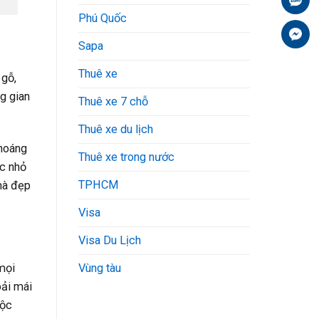
Phú Quốc
Fa
Sapa
Thuê xe
 gỗ,
g gian
Thuê xe 7 chỗ
Thuê xe du lịch
thoáng
Thuê xe trong nước
óc nhỏ
TPHCM
mà đẹp
Visa
Visa Du Lịch
mọi
Vùng tàu
oải mái
mộc