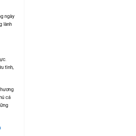
ng ngày
g lành
hực.
u tình,
p hương
hú cá
hững
n