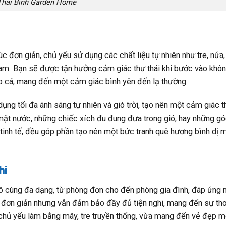
Thái Bình Garden Home
 đơn giản, chủ yếu sử dụng các chất liệu tự nhiên như tre, nứa,
am. Bạn sẽ được tận hưởng cảm giác thư thái khi bước vào khôn
o cá, mang đến một cảm giác bình yên đến lạ thường.
ụng tối đa ánh sáng tự nhiên và gió trời, tạo nên một cảm giác 
 mặt nước, những chiếc xích đu đung đưa trong gió, hay những g
tinh tế, đều góp phần tạo nên một bức tranh quê hương bình dị 
hi
ô cùng đa dạng, từ phòng đơn cho đến phòng gia đình, đáp ứng 
í đơn giản nhưng vẫn đảm bảo đầy đủ tiện nghi, mang đến sự th
ất chủ yếu làm bằng mây, tre truyền thống, vừa mang đến vẻ đẹp 