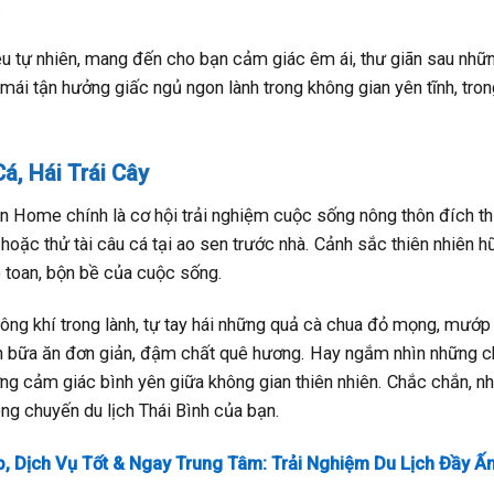
.
ệu tự nhiên, mang đến cho bạn cảm giác êm ái, thư giãn sau nhữ
mái tận hưởng giấc ngủ ngon lành trong không gian yên tĩnh, tron
á, Hái Trái Cây
n Home chính là cơ hội trải nghiệm cuộc sống nông thôn đích t
, hoặc thử tài câu cá tại ao sen trước nhà. Cảnh sắc thiên nhiên hữ
o toan, bộn bề của cuộc sống.
hông khí trong lành, tự tay hái những quả cà chua đỏ mọng, mướ
ành bữa ăn đơn giản, đậm chất quê hương. Hay ngắm nhìn những c
hưởng cảm giác bình yên giữa không gian thiên nhiên. Chắc chắn, n
ng chuyến du lịch Thái Bình của bạn.
 Dịch Vụ Tốt & Ngay Trung Tâm: Trải Nghiệm Du Lịch Đầy Ấ