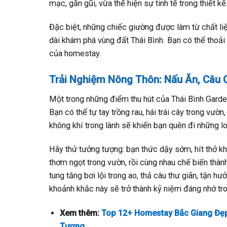
mạc, gần gũi, vừa thể hiện sự tinh tế trong thiết kế
Đặc biệt, những chiếc giường được làm từ chất li
dài khám phá vùng đất Thái Bình. Bạn có thể thoải 
của homestay.
Trải Nghiệm Nông Thôn: Nấu Ăn, Câu C
Một trong những điểm thu hút của Thái Bình Garde
Bạn có thể tự tay trồng rau, hái trái cây trong vườn
không khí trong lành sẽ khiến bạn quên đi những l
Hãy thử tưởng tượng: bạn thức dậy sớm, hít thở k
thơm ngọt trong vườn, rồi cùng nhau chế biến th
tung tăng bơi lội trong ao, thả câu thư giãn, tận 
khoảnh khắc này sẽ trở thành kỷ niệm đáng nhớ tro
Xem thêm:
Top 12+ Homestay Bắc Giang Đẹp,
Tượng