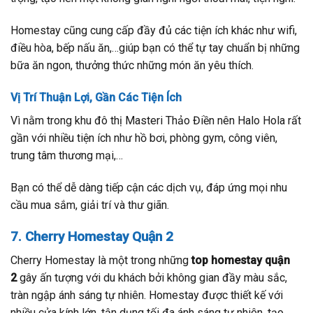
Homestay cũng cung cấp đầy đủ các tiện ích khác như wifi,
điều hòa, bếp nấu ăn,…giúp bạn có thể tự tay chuẩn bị những
bữa ăn ngon, thưởng thức những món ăn yêu thích.
Vị Trí Thuận Lợi, Gần Các Tiện Ích
Vì nằm trong khu đô thị Masteri Thảo Điền nên Halo Hola rất
gần với nhiều tiện ích như hồ bơi, phòng gym, công viên,
trung tâm thương mại,…
Bạn có thể dễ dàng tiếp cận các dịch vụ, đáp ứng mọi nhu
cầu mua sắm, giải trí và thư giãn.
7. Cherry Homestay Quận 2
Cherry Homestay là một trong những
top homestay quận
2
gây ấn tượng với du khách bởi không gian đầy màu sắc,
tràn ngập ánh sáng tự nhiên. Homestay được thiết kế với
nhiều cửa kính lớn, tận dụng tối đa ánh sáng tự nhiên, tạo