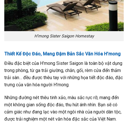
H’mong Sister Saigon Homestay
Thiết Kế Độc Đáo, Mang Đậm Bản Sắc Văn Hóa H’mong
Điều đặc biệt của H’mong Sister Saigon là toàn bộ vật dụng
trong phòng, từ ga trải giường, chăn, gối, rèm cửa đến thảm
trải sàn… đều được thêu tay với những họa tiết độc đáo, đặc
trưng của văn hóa người H’mong.
Những đường nét thêu tinh xảo, màu sắc rực rỡ, mang đến
một không gian sống độc đáo, thu hút ánh nhìn. Bạn sẽ có
cảm giác như đang lạc vào một ngôi nhà của người dân tộc,
được trải nghiệm một nét văn hóa đặc sắc của Việt Nam.