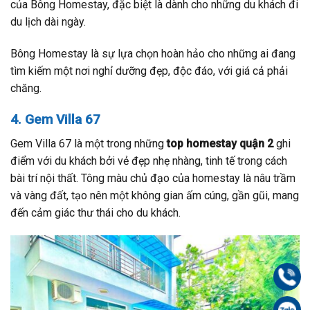
của Bông Homestay, đặc biệt là dành cho những du khách đi
du lịch dài ngày.
Bông Homestay là sự lựa chọn hoàn hảo cho những ai đang
tìm kiếm một nơi nghỉ dưỡng đẹp, độc đáo, với giá cả phải
chăng.
4. Gem Villa 67
Gem Villa 67 là một trong những
top homestay quận 2
ghi
điểm với du khách bởi vẻ đẹp nhẹ nhàng, tinh tế trong cách
bài trí nội thất. Tông màu chủ đạo của homestay là nâu trầm
và vàng đất, tạo nên một không gian ấm cúng, gần gũi, mang
đến cảm giác thư thái cho du khách.
Gọi
Zal