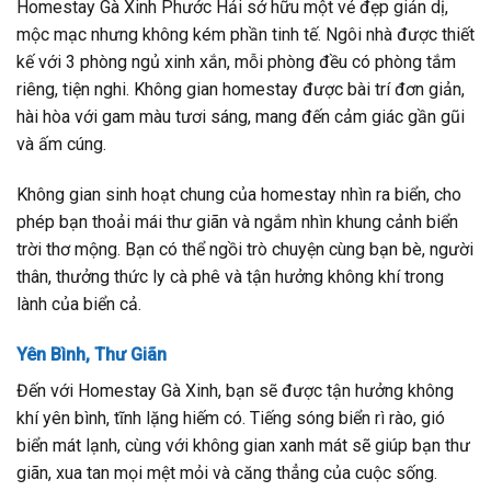
Homestay Gà Xinh Phước Hải sở hữu một vẻ đẹp giản dị,
mộc mạc nhưng không kém phần tinh tế. Ngôi nhà được thiết
kế với 3 phòng ngủ xinh xắn, mỗi phòng đều có phòng tắm
riêng, tiện nghi. Không gian homestay được bài trí đơn giản,
hài hòa với gam màu tươi sáng, mang đến cảm giác gần gũi
và ấm cúng.
Không gian sinh hoạt chung của homestay nhìn ra biển, cho
phép bạn thoải mái thư giãn và ngắm nhìn khung cảnh biển
trời thơ mộng. Bạn có thể ngồi trò chuyện cùng bạn bè, người
thân, thưởng thức ly cà phê và tận hưởng không khí trong
lành của biển cả.
Yên Bình, Thư Giãn
Đến với Homestay Gà Xinh, bạn sẽ được tận hưởng không
khí yên bình, tĩnh lặng hiếm có. Tiếng sóng biển rì rào, gió
biển mát lạnh, cùng với không gian xanh mát sẽ giúp bạn thư
giãn, xua tan mọi mệt mỏi và căng thẳng của cuộc sống.