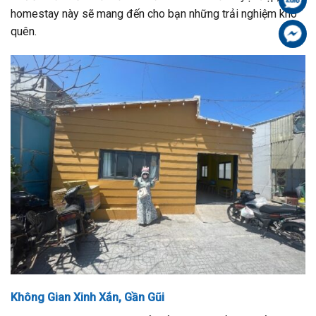
homestay này sẽ mang đến cho bạn những trải nghiệm khó
quên.
Fa
Không Gian Xinh Xắn, Gần Gũi