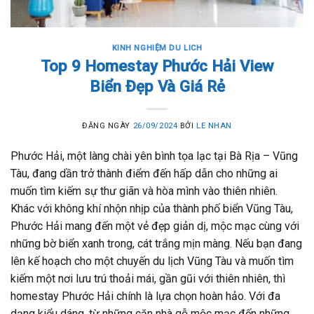
KINH NGHIỆM DU LICH
Top 9 Homestay Phước Hải View
Biển Đẹp Và Giá Rẻ
ĐĂNG NGÀY
26/09/2024
BỞI
LE NHAN
Phước Hải, một làng chài yên bình tọa lạc tại Bà Rịa – Vũng
Tàu, đang dần trở thành điểm đến hấp dẫn cho những ai
muốn tìm kiếm sự thư giãn và hòa mình vào thiên nhiên.
Khác với không khí nhộn nhịp của thành phố biển Vũng Tàu,
Phước Hải mang đến một vẻ đẹp giản dị, mộc mạc cùng với
những bờ biển xanh trong, cát trắng mịn màng. Nếu bạn đang
lên kế hoạch cho một chuyến du lịch Vũng Tàu và muốn tìm
kiếm một nơi lưu trú thoải mái, gần gũi với thiên nhiên, thì
homestay Phước Hải chính là lựa chọn hoàn hảo. Với đa
dạng kiểu dáng, từ những căn nhà gỗ mộc mạc đến những