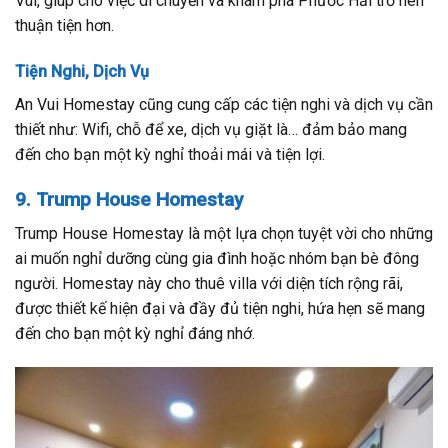
Vui, giúp cho việc di chuyển và khám phá Phước Hải trở nên
thuận tiện hơn.
Tiện Nghi, Dịch Vụ
An Vui Homestay cũng cung cấp các tiện nghi và dịch vụ cần
thiết như: Wifi, chỗ để xe, dịch vụ giặt là… đảm bảo mang
đến cho bạn một kỳ nghỉ thoải mái và tiện lợi.
9. Trump House Homestay
Trump House Homestay là một lựa chọn tuyệt vời cho những
ai muốn nghỉ dưỡng cùng gia đình hoặc nhóm bạn bè đông
người. Homestay này cho thuê villa với diện tích rộng rãi,
được thiết kế hiện đại và đầy đủ tiện nghi, hứa hẹn sẽ mang
đến cho bạn một kỳ nghỉ đáng nhớ.