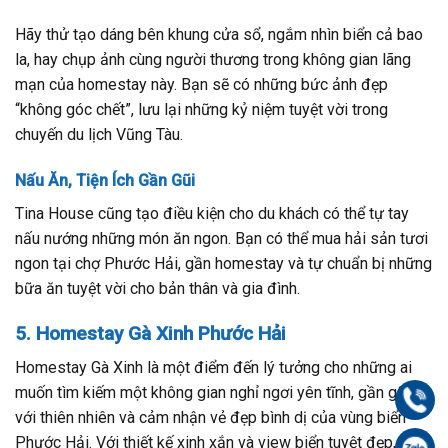
Hãy thử tạo dáng bên khung cửa sổ, ngắm nhìn biển cả bao
la, hay chụp ảnh cùng người thương trong không gian lãng
mạn của homestay này. Bạn sẽ có những bức ảnh đẹp
“không góc chết”, lưu lại những kỷ niệm tuyệt vời trong
chuyến du lịch Vũng Tàu.
Nấu Ăn, Tiện Ích Gần Gũi
Tina House cũng tạo điều kiện cho du khách có thể tự tay
nấu nướng những món ăn ngon. Bạn có thể mua hải sản tươi
ngon tại chợ Phước Hải, gần homestay và tự chuẩn bị những
bữa ăn tuyệt vời cho bản thân và gia đình.
5. Homestay Gà Xinh Phước Hải
Homestay Gà Xinh là một điểm đến lý tưởng cho những ai
muốn tìm kiếm một không gian nghỉ ngơi yên tĩnh, gần gũi
Gọi
với thiên nhiên và cảm nhận vẻ đẹp bình dị của vùng biển
Phước Hải. Với thiết kế xinh xắn và view biển tuyệt đẹp,
Zal