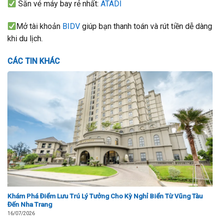
Săn vé máy bay rẻ nhất:
ATADI
Mở tài khoản
BIDV
giúp bạn thanh toán và rút tiền dễ dàng
khi du lịch.
CÁC TIN KHÁC
Khám Phá Điểm Lưu Trú Lý Tưởng Cho Kỳ Nghỉ Biển Từ Vũng Tàu
Đến Nha Trang
16/07/2026