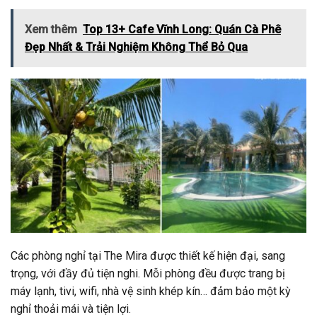
Xem thêm
Top 13+ Cafe Vĩnh Long: Quán Cà Phê
Đẹp Nhất & Trải Nghiệm Không Thể Bỏ Qua
Các phòng nghỉ tại The Mira được thiết kế hiện đại, sang
trọng, với đầy đủ tiện nghi. Mỗi phòng đều được trang bị
máy lạnh, tivi, wifi, nhà vệ sinh khép kín… đảm bảo một kỳ
nghỉ thoải mái và tiện lợi.