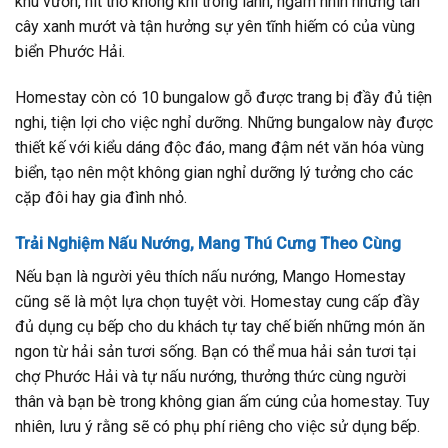
khu vườn, hít thở không khí trong lành, ngắm nhìn những tán
cây xanh mướt và tận hưởng sự yên tĩnh hiếm có của vùng
biển Phước Hải.
Homestay còn có 10 bungalow gỗ được trang bị đầy đủ tiện
nghi, tiện lợi cho việc nghỉ dưỡng. Những bungalow này được
thiết kế với kiểu dáng độc đáo, mang đậm nét văn hóa vùng
biển, tạo nên một không gian nghỉ dưỡng lý tưởng cho các
cặp đôi hay gia đình nhỏ.
Trải Nghiệm Nấu Nướng, Mang Thú Cưng Theo Cùng
Nếu bạn là người yêu thích nấu nướng, Mango Homestay
cũng sẽ là một lựa chọn tuyệt vời. Homestay cung cấp đầy
đủ dụng cụ bếp cho du khách tự tay chế biến những món ăn
ngon từ hải sản tươi sống. Bạn có thể mua hải sản tươi tại
chợ Phước Hải và tự nấu nướng, thưởng thức cùng người
thân và bạn bè trong không gian ấm cúng của homestay. Tuy
nhiên, lưu ý rằng sẽ có phụ phí riêng cho việc sử dụng bếp.