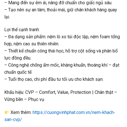
– Mang đến sự êm ái, nâng đỡ chuẩn cho giấc ngủ sâu.
– Tạo nên sự an tâm, thoải mái, giữ chân khách hàng quay
lại.
Lợi thế cạnh tranh:
– Đa dạng sản phẩm: nệm lò xo túi độc lập, nệm foam tổng
hợp, nệm cao su thiên nhiên.
– Thiết kế chuẩn công thái học, hỗ trợ cột sống và phân bổ
lực đồng đều.
– Công nghệ chống ẩm mốc, kháng khuẩn, thoáng khí – đạt
chuẩn quốc tế.
– Tuổi thọ cao, chi phí đầu tư tối ưu cho khách sạn.
Khẩu hiệu: CVP – Comfort, Value, Protection | Chân thật –
Vững bền – Phục vụ
Xem thêm:
https://cuongvinhphat.com.vn/nem-khach-
san-cvp/