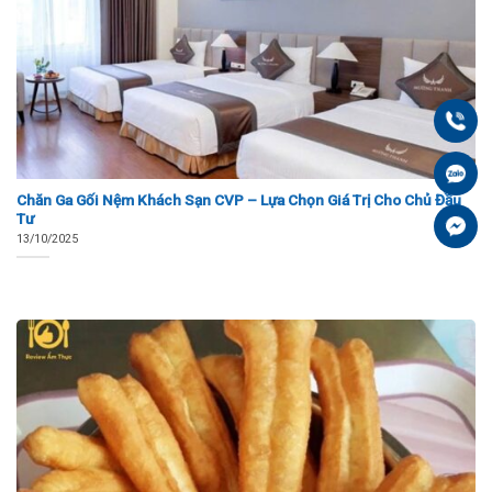
Gọi
Zal
Chăn Ga Gối Nệm Khách Sạn CVP – Lựa Chọn Giá Trị Cho Chủ Đầu
Tư
Fa
13/10/2025