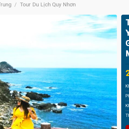
Trung
/
Tour Du Lịch Quy Nhơn
O
p
p
K
i
P
K
T