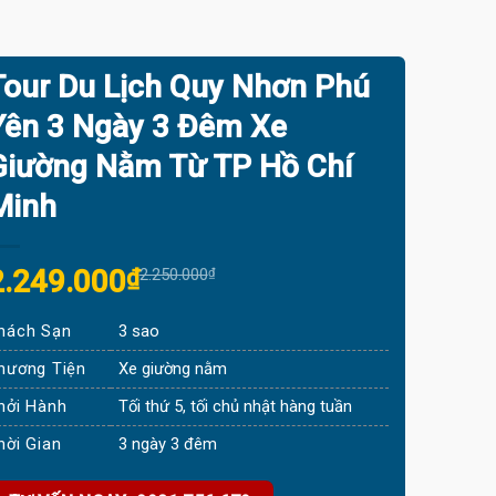
Tour Du Lịch Quy Nhơn Phú
Yên 3 Ngày 3 Đêm Xe
Giường Nằm Từ TP Hồ Chí
Minh
riginal
Current
2.249.000
₫
2.250.000
₫
rice
rice
hách Sạn
3 sao
was:
s:
2.250.000₫.
2.249.000₫.
hương Tiện
Xe giường nằm
hởi Hành
Tối thứ 5, tối chủ nhật hàng tuần
hời Gian
3 ngày 3 đêm