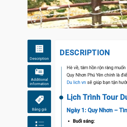
DESCRIPTION
Description
Hè về, tâm hồn rộn ràng muốn đ
Quy Nhơn Phú Yên chính là điể
Additional
Du lich vn
sẽ giúp bạn tận hưởn
information
Lịch Trình Tour 
Ngày 1: Quy Nhơn – Tì
Bảng giá
Buổi sáng: