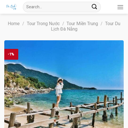
Skip
Search
to
for:
content
Home
/
Tour Trong Nước
/
Tour Miền Trung
/
Tour Du
Lịch Đà Nẵng
-1%