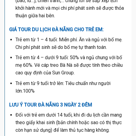
(bão, lũ…), chiến tranh,… chúng tôi sẽ sắp xếp lịch
khởi hành mới và mọi chi phí phát sinh sẽ được thỏa
thuận giữa hai bên.
GIÁ TOUR DU LỊCH ĐÀ NẴNG CHO TRẺ EM:
Trẻ em từ 1 – 4 tuổi: Miễn phí. Ăn và ngủ với bố mẹ.
Chi phí phát sinh sẽ do bố mẹ tự thanh toán.
Trẻ em từ 4 – dưới 9 tuổi: 50% và ngủ chung với bố
mẹ 60%. Vé cáp treo Bà Nà sẽ được tính theo chiều
cao quy định của Sun Group.
Trẻ em từ 9 tuổi trở lên: Tiêu chuẩn như người
lớn.100%
LƯU Ý TOUR ĐÀ NẴNG 3 NGÀY 2 ĐÊM
Đối với trẻ em dưới 14 tuổi, khi đi du lịch cần mang
theo giấy khai sinh (bản chính hoặc sao có thị thực
còn hạn sử dụng) để làm thủ tục hàng không.