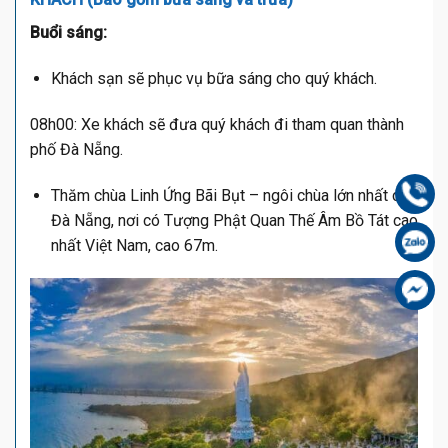
Buổi sáng:
Khách sạn sẽ phục vụ bữa sáng cho quý khách.
08h00: Xe khách sẽ đưa quý khách đi tham quan thành
phố Đà Nẵng.
Gọi
Thăm chùa Linh Ứng Bãi Bụt – ngôi chùa lớn nhất của
Đà Nẵng, nơi có Tượng Phật Quan Thế Âm Bồ Tát cao
Zal
nhất Việt Nam, cao 67m.
Fa