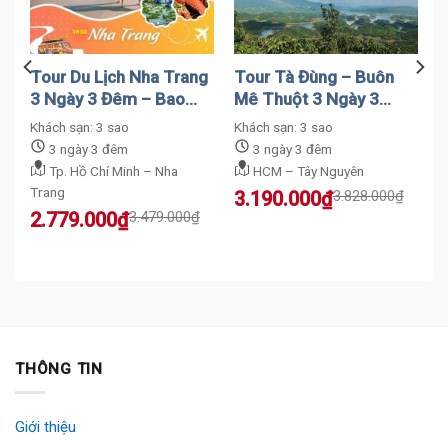
Tour Du Lịch Nha Trang
Tour Tà Đùng – Buôn
3 Ngày 3 Đêm – Bao
Mê Thuột 3 Ngày 3
Trọn Gói
Đêm – Bao Trọn Gói
Khách sạn: 3 sao
Khách sạn: 3 sao
3 ngày 3 đêm
3 ngày 3 đêm
Tp. Hồ Chí Minh – Nha
HCM – Tây Nguyên
Trang
Original
Current
3.190.000
₫
3.828.000
₫
price
price
Original
Current
2.779.000
₫
3.479.000
₫
was:
is:
price
price
3.828.000₫.
3.190.000₫.
was:
is:
3.479.000₫.
2.779.000₫.
THÔNG TIN
Giới thiệu