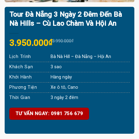
Tour Đà Nẵng 3 Ngày 2 Đêm Đến Bà
Nà Hills – Cù Lao Chàm Và Hội An
Original
Current
3.950.000
₫
3.990.000
₫
price
price
Lịch Trình
Bà Nà Hill – Đà Nẵng – Hội An
was:
is:
3.990.000₫.
3.950.000₫.
Khách Sạn
3 sao
Khởi Hành
Hàng ngày
Phương Tiện
Xe ô tô, Cano
Thời Gian
3 ngày 2 đêm
TƯ VẤN NGAY: 0981 756 679