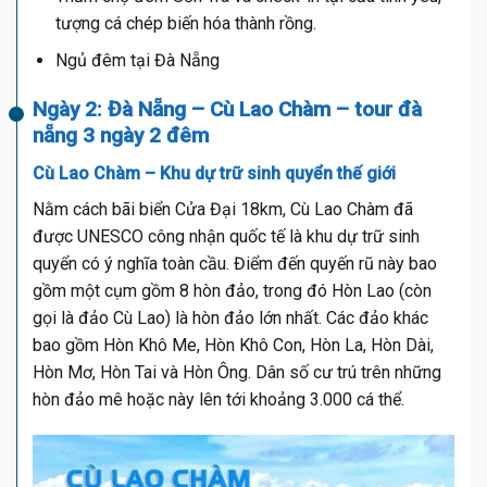
tượng cá chép biến hóa thành rồng.
Ngủ đêm tại Đà Nẵng
Ngày 2: Đà Nẵng – Cù Lao Chàm – tour đà
nẵng 3 ngày 2 đêm
Cù Lao Chàm – Khu dự trữ sinh quyển thế giới
Nằm cách bãi biển Cửa Đại 18km, Cù Lao Chàm đã
được UNESCO công nhận quốc tế là khu dự trữ sinh
quyển có ý nghĩa toàn cầu. Điểm đến quyến rũ này bao
gồm một cụm gồm 8 hòn đảo, trong đó Hòn Lao (còn
gọi là đảo Cù Lao) là hòn đảo lớn nhất. Các đảo khác
bao gồm Hòn Khô Me, Hòn Khô Con, Hòn La, Hòn Dài,
Hòn Mơ, Hòn Tai và Hòn Ông. Dân số cư trú trên những
hòn đảo mê hoặc này lên tới khoảng 3.000 cá thể.