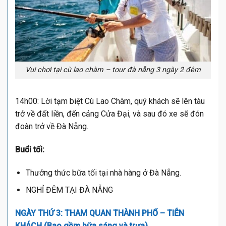
Vui chơi tại cù lao chàm – tour đà nẵng 3 ngày 2 đêm
14h00: Lời tạm biệt Cù Lao Chàm, quý khách sẽ lên tàu
trở về đất liền, đến cảng Cửa Đại, và sau đó xe sẽ đón
đoàn trở về Đà Nẵng.
Buổi tối:
Thưởng thức bữa tối tại nhà hàng ở Đà Nẵng.
NGHỈ ĐÊM TẠI ĐÀ NẴNG
NGÀY THỨ 3: THAM QUAN THÀNH PHỐ – TIỄN
KHÁCH (Bao gồm bữa sáng và trưa)