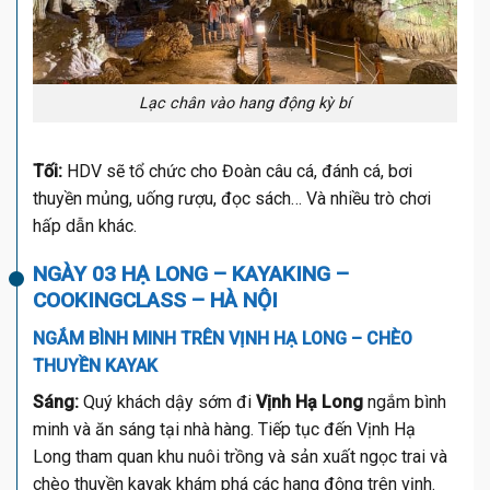
Lạc chân vào hang động kỳ bí
Tối:
HDV sẽ tổ chức cho Đoàn câu cá, đánh cá, bơi
thuyền mủng, uống rượu, đọc sách… Và nhiều trò chơi
hấp dẫn khác.
NGÀY 03 HẠ LONG – KAYAKING –
COOKINGCLASS – HÀ NỘI
NGẮM BÌNH MINH TRÊN VỊNH HẠ LONG – CHÈO
THUYỀN KAYAK
Sáng:
Quý khách dậy sớm đi
Vịnh Hạ Long
ngắm bình
minh và ăn sáng tại nhà hàng. Tiếp tục đến Vịnh Hạ
Long tham quan khu nuôi trồng và sản xuất ngọc trai và
chèo thuyền kayak khám phá các hang động trên vịnh.