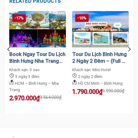
RELATED PRODUCTS
-17%
-10%
Book Ngay Tour Du Lịch
Tour Du Lịch Bình Hưng
g
Bình Hưng Nha Trang
2 Ngày 2 Đêm – (Full Từ
3N3Đ – Giảm Giá Sốc
A → Z)
Khách sạn: 3 sao
Khách sạn: Mini Hotel
3 ngày 3 đêm
2 ngày 2 đêm
HCM – Bình Hưng – Nha
Hồ Chí Minh – Bình Hưng
Trang
Original
Current
1.790.000
₫
1.990.000
₫
price
price
Original
Current
2.970.000
₫
3.564.000
₫
was:
is:
price
price
1.990.000₫.
1.790.000₫.
was:
is:
3.564.000₫.
2.970.000₫.