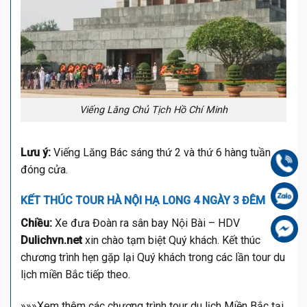
Viếng Lăng Chủ Tịch Hồ Chí Minh
Lưu ý:
Viếng Lăng Bác sáng thứ 2 và thứ 6 hàng tuần
Gọi
đóng cửa.
Zal
KẾT THÚC TOUR
HÀ NỘI HẠ LONG 4 NGÀY 3 ĐÊM
Chiều:
Xe đưa Đoàn ra sân bay Nội Bài – HDV
Fa
Dulichvn.net
xin chào tạm biệt Quý khách. Kết thúc
chương trình hẹn gặp lại Quý khách trong các lần tour du
lịch miền Bắc tiếp theo.
»»»Xem thêm các chương trình tour du lịch Miền Bắc tại