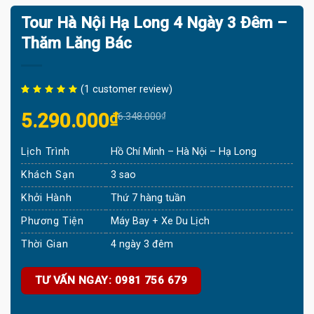
Tour Hà Nội Hạ Long 4 Ngày 3 Đêm –
Thăm Lăng Bác
(
1
customer review)
Rated
1
5.00
Original
Current
5.290.000
₫
6.348.000
₫
out of 5
based on
price
price
customer
rating
Lịch Trình
Hồ Chí Minh – Hà Nội – Hạ Long
was:
is:
6.348.000₫.
5.290.000₫.
Khách Sạn
3 sao
Khởi Hành
Thứ 7 hàng tuần
Phương Tiện
Máy Bay + Xe Du Lịch
Thời Gian
4 ngày 3 đêm
TƯ VẤN NGAY: 0981 756 679