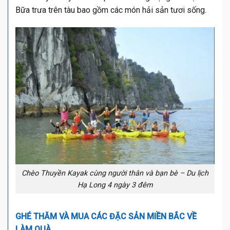
Bữa trưa trên tàu bao gồm các món hải sản tươi sống.
Chèo Thuyền Kayak cùng người thân và bạn bè – Du lịch
Hạ Long 4 ngày 3 đêm
GHÉ THĂM VÀ MUA CÁC ĐẶC SẢN MIỀN BẮC VỀ
LÀM QUÀ