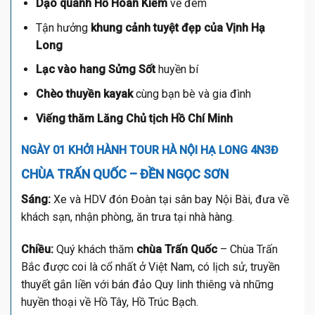
Dạo quanh Hồ Hoàn Kiếm
về đêm
Tận hưởng
khung cảnh tuyệt đẹp của Vịnh Hạ
Long
Lạc vào hang Sửng Sốt
huyền bí
Chèo thuyền kayak
cùng bạn bè và gia đình
Viếng thăm Lăng Chủ tịch Hồ Chí Minh
NGÀY 01 KHỞI HÀNH TOUR HÀ NỘI HẠ LONG 4N3Đ
CHÙA TRẤN QUỐC – ĐỀN NGỌC SƠN
Sáng:
Xe và HDV đón Đoàn tại sân bay Nội Bài, đưa về
khách sạn, nhận phòng, ăn trưa tại nhà hàng.
Chiều:
Quý khách thăm
chùa Trấn Quốc
– Chùa Trấn
Bắc được coi là cổ nhất ở Việt Nam, có lịch sử, truyền
thuyết gắn liền với bán đảo Quy linh thiêng và những
huyền thoại về Hồ Tây, Hồ Trúc Bạch.