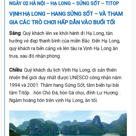
NGÀY 02 HÀ NỘI – HẠ LONG – SỬNG SỐT – TITOP
VỊNH HẠ LONG – HANG SỬNG SỐT – VÀ THAM
GIA CÁC TRÒ CHƠI HẤP DẪN VÀO BUỔI TỐI
Sáng
: Quý khách lên xe khởi hành đi Hạ Long, tận
hưởng vẻ đẹp thanh bình của miền Bắc. Đến Hạ Long,
quý khách ra bến cảng và lên tàu ra Vịnh Hạ Long ăn
trưa, sau đó nhận phòng.
Chiều
: Quý khách du lịch Vịnh Hạ Long, di sản thiên
nhiên thế giới duy nhất được UNESCO công nhận năm
1994 và 2001: Thăm hang Sửng Sốt, tắm biển tại bãi
tắm Titốp …hòn Chó Đá, hòn Gà chọi, đỉnh Lư Hương…
Ngắm hoàng hôn trên vịnh Hạ Long, ăn tối.