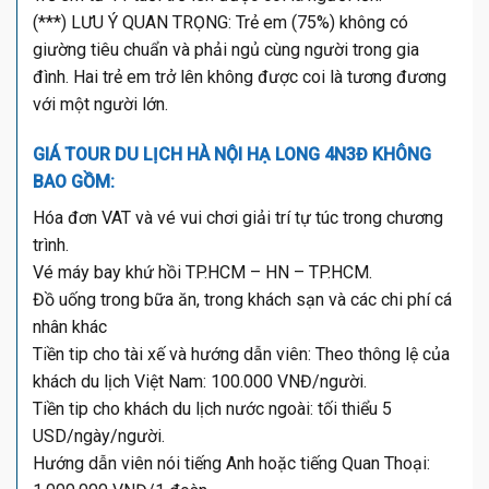
(***) LƯU Ý QUAN TRỌNG: Trẻ em (75%) không có
giường tiêu chuẩn và phải ngủ cùng người trong gia
đình. Hai trẻ em trở lên không được coi là tương đương
với một người lớn.
GIÁ TOUR DU LỊCH HÀ NỘI HẠ LONG 4N3Đ KHÔNG
BAO GỒM:
Hóa đơn VAT và vé vui chơi giải trí tự túc trong chương
trình.
Vé máy bay khứ hồi TP.HCM – HN – TP.HCM.
Đồ uống trong bữa ăn, trong khách sạn và các chi phí cá
nhân khác
Tiền tip cho tài xế và hướng dẫn viên: Theo thông lệ của
khách du lịch Việt Nam: 100.000 VNĐ/người.
Tiền tip cho khách du lịch nước ngoài: tối thiểu 5
USD/ngày/người.
Hướng dẫn viên nói tiếng Anh hoặc tiếng Quan Thoại: