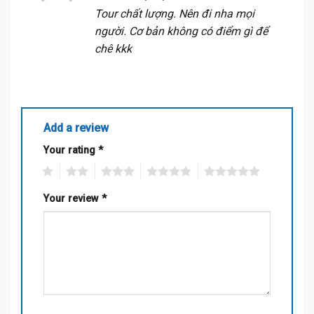
out of 5
Tour chất lượng. Nên đi nha mọi
người. Cơ bản không có điểm gì để
chê kkk
Add a review
Your rating
*
1
2
3
4
5
Your review
*