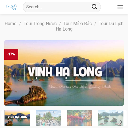
Skip
Search
to
for:
content
Home
/
Tour Trong Nước
/
Tour Miền Bắc
/
Tour Du Lịch
Hạ Long
-17%