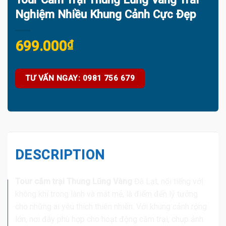
Nghiệm Nhiều Khung Cảnh Cực Đẹp
699.000
₫
TƯ VẤN NGAY: 0981 756 679
DESCRIPTION
Tour cắm trại Thung Lũng Vàng
Đà Lạt, nổi tiếng với
không khí trong lành và mát mẻ, là điểm đến lý tưởng
cho những ai yêu thích thiên nhiên. Với khung cảnh rộng
lớn, nơi đây phù hợp cho hoạt động cắm trại, chụp ảnh