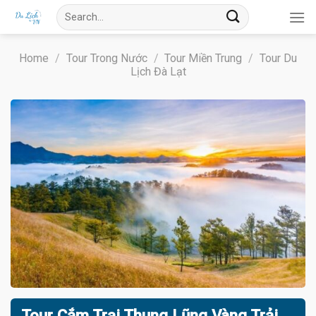
Skip
Search
to
for:
content
Home
/
Tour Trong Nước
/
Tour Miền Trung
/
Tour Du
Lịch Đà Lạt
Tour Cắm Trại Thung Lũng Vàng Trải