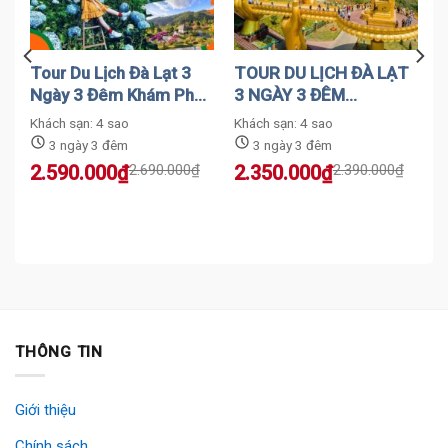
Tour Du Lịch Đà Lạt 3
TOUR DU LỊCH ĐÀ LẠT
n
Ngày 3 Đêm Khám Phá
3 NGÀY 3 ĐÊM
Vườn Hoa Đà Lạt Bao
SAMTEN HILL GIÁ CỰC
Khách sạn: 4 sao
Khách sạn: 4 sao
Trọn Gói Giá Rẻ
SỐC
3 ngày 3 đêm
3 ngày 3 đêm
Original
Current
Original
Current
2.590.000
₫
2.690.000
₫
2.350.000
₫
2.390.000
₫
price
price
price
price
was:
is:
was:
is:
2.690.000₫.
2.590.000₫.
2.390.000₫.
2.350.000₫.
THÔNG TIN
Giới thiệu
Chính sách