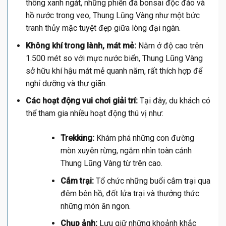
thông xanh ngát, những phiến đá bonsai độc đáo và
hồ nước trong veo, Thung Lũng Vàng như một bức
tranh thủy mặc tuyệt đẹp giữa lòng đại ngàn.
Không khí trong lành, mát mẻ:
Nằm ở độ cao trên
1.500 mét so với mực nước biển, Thung Lũng Vàng
sở hữu khí hậu mát mẻ quanh năm, rất thích hợp để
nghỉ dưỡng và thư giãn.
Các hoạt động vui chơi giải trí:
Tại đây, du khách có
thể tham gia nhiều hoạt động thú vị như:
Trekking:
Khám phá những con đường
mòn xuyên rừng, ngắm nhìn toàn cảnh
Thung Lũng Vàng từ trên cao.
Cắm trại:
Tổ chức những buổi cắm trại qua
đêm bên hồ, đốt lửa trại và thưởng thức
những món ăn ngon.
Chụp ảnh:
Lưu giữ những khoảnh khắc