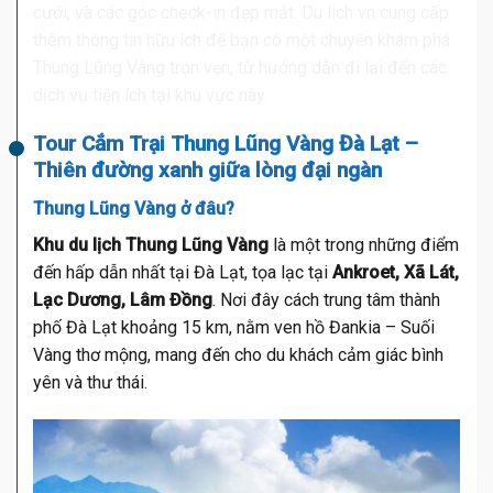
cưới, và các góc check-in đẹp mắt.
Du lich vn
cung cấp
thêm thông tin hữu ích để bạn có một chuyến khám phá
Thung Lũng Vàng trọn vẹn, từ hướng dẫn đi lại đến các
dịch vụ tiện ích tại khu vực này.
Tour Cắm Trại Thung Lũng Vàng Đà Lạt –
Thiên đường xanh giữa lòng đại ngàn
Thung Lũng Vàng ở đâu?
Khu du lịch Thung Lũng Vàng
là một trong những điểm
đến hấp dẫn nhất tại Đà Lạt, tọa lạc tại
Ankroet, Xã Lát,
Lạc Dương, Lâm Đồng
. Nơi đây cách trung tâm thành
phố Đà Lạt khoảng 15 km, nằm ven hồ Đankia – Suối
Vàng thơ mộng, mang đến cho du khách cảm giác bình
yên và thư thái.