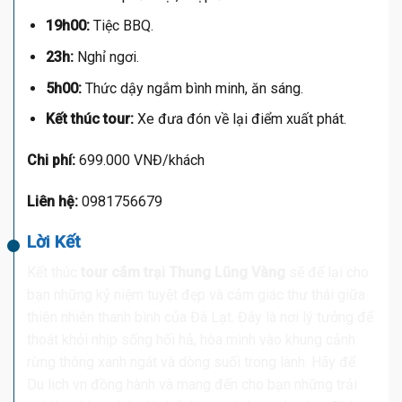
19h00:
Tiệc BBQ.
23h:
Nghỉ ngơi.
5h00:
Thức dậy ngắm bình minh, ăn sáng.
Kết thúc tour:
Xe đưa đón về lại điểm xuất phát.
Chi phí:
699.000 VNĐ/khách
Liên hệ:
0981756679
Lời Kết
Kết thúc
tour cắm trại Thung Lũng Vàng
sẽ để lại cho
bạn những kỷ niệm tuyệt đẹp và cảm giác thư thái giữa
thiên nhiên thanh bình của Đà Lạt. Đây là nơi lý tưởng để
thoát khỏi nhịp sống hối hả, hòa mình vào khung cảnh
rừng thông xanh ngát và dòng suối trong lành. Hãy để
Du lich vn đồng hành và mang đến cho bạn những trải