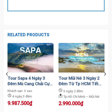
RELATED PRODUCTS
Tour Sapa 4 Ngày 3
Tour Mũi Né 3 Ngày 2
Đêm Mù Cang Chải Cực
Đêm Từ Tp HCM Tết
Chất
2024
Khách sạn: 3 sao
3 ngày 2 đêm
4 ngày 3 đêm
Tp.Hồ Chí Minh – Mũi Né
9.987.500
₫
2.990.000
₫