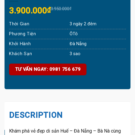
Original
Current
3.900.000
₫
3.950.000
₫
price
price
Thời Gian
3 ngày 2 đêm
was:
is:
3.950.000₫.
3.900.000₫.
Phương Tiện
ÔTô
Khởi Hành
Đà Nẵng
Khách Sạn
3 sao
TƯ VẤN NGAY: 0981 756 679
DESCRIPTION
Khám phá vẻ đẹp di sản Huế – Đà Nẵng – Bà Nà cùng