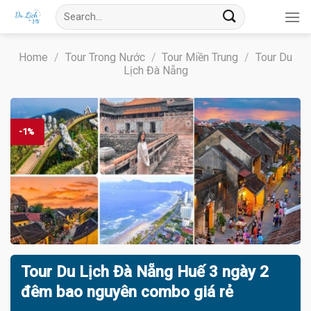
Skip
Search
to
for:
content
Home
/
Tour Trong Nước
/
Tour Miền Trung
/
Tour Du
Lịch Đà Nẵng
-1%
Tour Du Lịch Đà Nẵng Huế 3 ngày 2
đêm bao nguyên combo giá rẻ