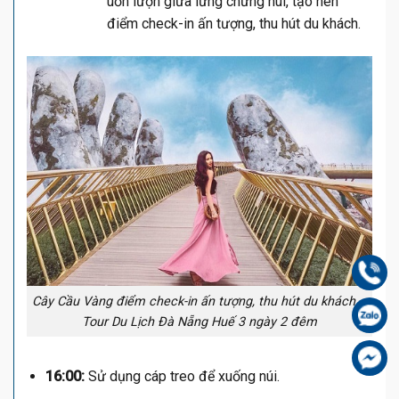
uốn lượn giữa lưng chừng núi, tạo nên
điểm check-in ấn tượng, thu hút du khách.
Gọi
Cây Cầu Vàng điểm check-in ấn tượng, thu hút du khách –
Zal
Tour Du Lịch Đà Nẵng Huế 3 ngày 2 đêm
Fa
16:00:
Sử dụng cáp treo để xuống núi.