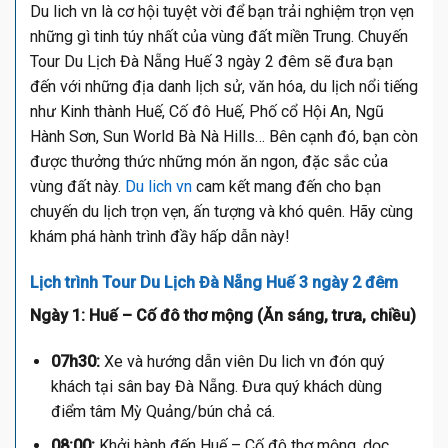
Du lich vn là cơ hội tuyệt vời để bạn trải nghiệm trọn vẹn
những gì tinh túy nhất của vùng đất miền Trung. Chuyến
Tour Du Lịch Đà Nẵng Huế 3 ngày 2 đêm sẽ đưa bạn
đến với những địa danh lịch sử, văn hóa, du lịch nổi tiếng
như Kinh thành Huế, Cố đô Huế, Phố cổ Hội An, Ngũ
Hành Sơn, Sun World Bà Nà Hills… Bên cạnh đó, bạn còn
được thưởng thức những món ăn ngon, đặc sắc của
vùng đất này.
Du lich vn
cam kết mang đến cho bạn
chuyến du lịch trọn vẹn, ấn tượng và khó quên. Hãy cùng
khám phá hành trình đầy hấp dẫn này!
Lịch trình Tour Du Lịch Đà Nẵng Huế 3 ngày 2 đêm
Ngày 1: Huế – Cố đô thơ mộng (Ăn sáng, trưa, chiều)
07h30:
Xe và hướng dẫn viên Du lich vn đón quý
khách tại sân bay Đà Nẵng. Đưa quý khách dùng
điểm tâm Mỳ Quảng/bún chả cá.
08:00:
Khởi hành đến Huế – Cố đô thơ mộng, dọc