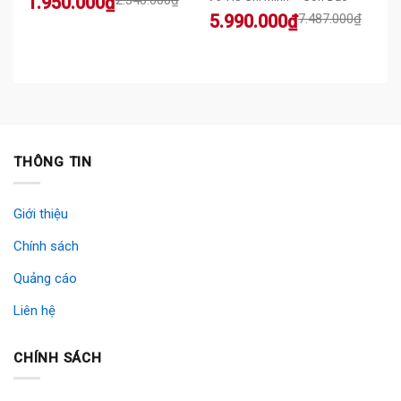
Original
Current
1.950.000
₫
price
price
Original
Current
5.990.000
₫
7.487.000
₫
was:
is:
price
price
2.340.000₫.
1.950.000₫.
was:
is:
7.487.000₫.
5.990.000₫.
THÔNG TIN
Giới thiệu
Chính sách
Quảng cáo
Liên hệ
CHÍNH SÁCH