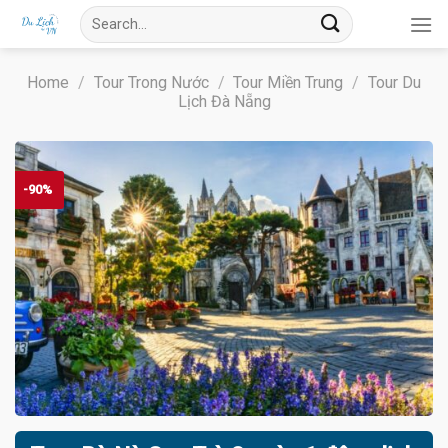
Skip
Search
to
for:
content
Home
/
Tour Trong Nước
/
Tour Miền Trung
/
Tour Du
Lịch Đà Nẵng
-90%