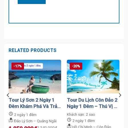
RELATED PRODUCTS
-17%
-20%
Tour Lý Sơn 2 Ngày 1
Tour Du Lịch Côn Đảo 2
Đêm Khám Phá Và Trải
Ngày 1 Đêm – Thú Vị Và
Nghiệm Cho Kỳ Nghỉ
Hấp Dẫn
Khách sạn: 2 sao
2 ngày 1 đêm
2 ngày 1 đêm
Đảo Lý Sơn – Quảng Ngãi
Hồ Chí Minh – Côn Đảo
2.340.000
₫