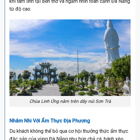
khí tâm linh tại đền thờ và ngắm nhìn toàn cảnh Đà Nẵng
từ độ cao.
Chùa Linh Ứng nằm trên dãy núi Sơn Trà
Nhâm Nhi Với Ẩm Thực Địa Phương
Du khách không thể bỏ qua cơ hội thưởng thức ẩm thực
đặc sản của vùng Đà Nẵng như bún chả cá, bánh xèo,