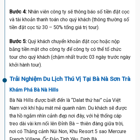
Bước 4:
Nhân viên công ty sẽ thông báo số tiền đặt cọc
và tài khoản thanh toán cho quý khách (thông thường số
tiền đặt cọc từ 30 – 50% tổng giá trị tour).
Bước 5:
Quý khách chuyển khoản đặt cọc hoặc nộp
bằng tiền mặt cho công ty để công ty có thể tổ chức
tour cho quý khách (chậm nhất trước 03 ngày trước ngày
khởi hành tour).
Trải Nghiệm Du Lịch Thú Vị Tại Bà Nà Sơn Trà
Khám Phá Bà Nà Hills
Bà Nà Hills được biết đến là “Dalat thứ hai” của Việt
Nam với khí hậu mát mẻ quanh năm. Du khách sẽ được
tha hồ ngắm nhìn cảnh đẹp nơi đây, với hệ thống cáp
treo dài vài km nối lên Đỉnh Bà – thiên đàng giữa trời,
nơi có Thắng cảnh Núi Non, Khu Resort 5 sao Mercure
French Village, Ốc Đảo Tình Yêu, Dinh Bà…