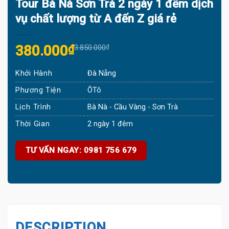
Tour Bà Nà Sơn Trà 2 ngày 1 đêm dịch
vụ chất lượng từ A đến Z giá rẻ
Original
Current
380.000
₫
3.850.000
₫
price
price
Khởi Hành
Đà Nẵng
was:
is:
3.850.000₫.
380.000₫.
Phương Tiện
ÔTô
Lịch Trình
Bà Nà - Cầu Vàng - Sơn Trà
Thời Gian
2 ngày 1 đêm
TƯ VẤN NGAY: 0981 756 679
DESCRIPTION