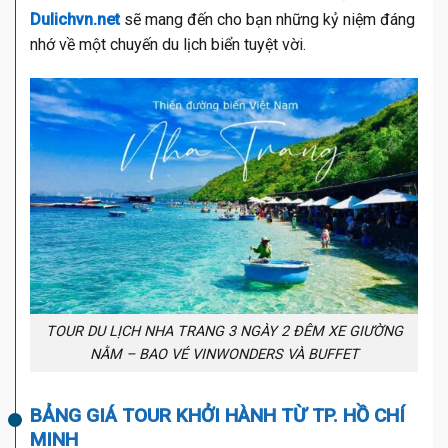
Dulichvn.net
sẽ mang đến cho bạn những kỷ niệm đáng
nhớ về một chuyến du lịch biển tuyệt vời.
TOUR DU LỊCH NHA TRANG 3 NGÀY 2 ĐÊM XE GIƯỜNG
NẰM – BAO VÉ VINWONDERS VÀ BUFFET
BẢNG GIÁ TOUR KHỞI HÀNH TỪ TP. HỒ CHÍ
MINH