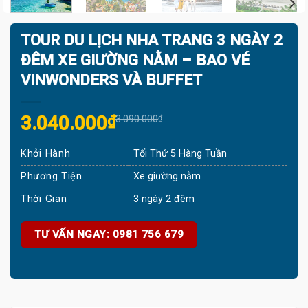
TOUR DU LỊCH NHA TRANG 3 NGÀY 2
ĐÊM XE GIƯỜNG NẰM – BAO VÉ
VINWONDERS VÀ BUFFET
Original
Current
3.040.000
₫
3.090.000
₫
price
price
Khởi Hành
Tối Thứ 5 Hàng Tuần
was:
is:
3.090.000₫.
3.040.000₫.
Phương Tiện
Xe giường nằm
Thời Gian
3 ngày 2 đêm
TƯ VẤN NGAY: 0981 756 679