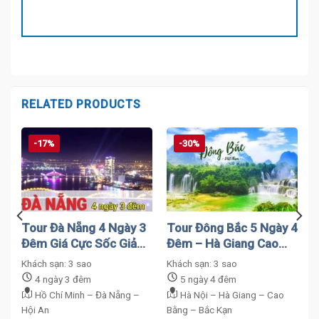
RELATED PRODUCTS
-17%
-30%
h
Tour Đà Nẵng 4 Ngày 3
Tour Đông Bắc 5 Ngày 4
Đêm Giá Cực Sốc Giảm
Đêm – Hà Giang Cao
Tới 17 Phần Trăm
Bằng Bắc Kạn
Khách sạn: 3 sao
Khách sạn: 3 sao
4 ngày 3 đêm
5 ngày 4 đêm
Hồ Chí Minh – Đà Nẵng –
Hà Nội – Hà Giang – Cao
Hội An
Bằng – Bắc Kạn