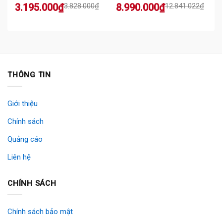
Original
Current
Original
Current
3.195.000
₫
3.828.000
₫
8.990.000
₫
12.841.022
₫
price
price
price
price
was:
is:
was:
is:
3.828.000₫.
3.195.000₫.
12.841.022₫.
8.990.000₫.
THÔNG TIN
Giới thiệu
Chính sách
Quảng cáo
Liên hệ
CHÍNH SÁCH
Chính sách bảo mật