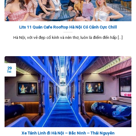
Lits 11 Quán Cafe Rooftop Hà Nội Có Cảnh Cực Chill
Hà Nội, với vẻ đẹp cổ kính và nên thơ, luôn là điểm đến hấp [...]
29
Th1
Xe Tánh Linh đi Hà Nội – Bắc Ninh – Thái Nguyên