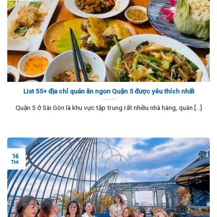
List 55+ địa chỉ quán ăn ngon Quận 5 được yêu thích nhất
Quận 5 ở Sài Gòn là khu vực tập trung rất nhiều nhà hàng, quán [...]
16
Th6