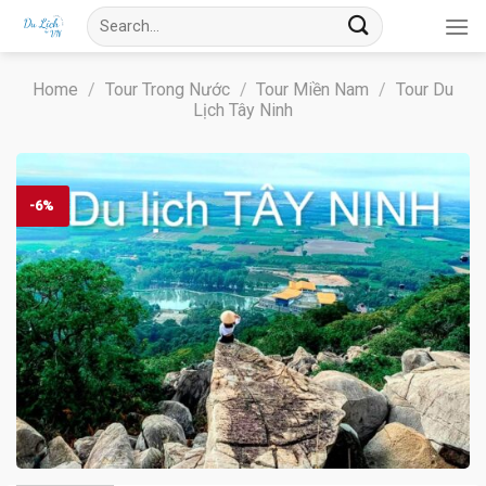
Skip
Search
to
for:
content
Home
/
Tour Trong Nước
/
Tour Miền Nam
/
Tour Du
Lịch Tây Ninh
-6%