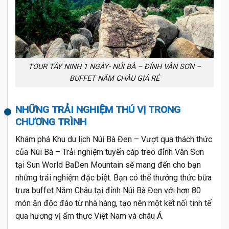
TOUR TÂY NINH 1 NGÀY- NÚI BÀ – ĐỈNH VÂN SƠN –
BUFFET NĂM CHÂU GIÁ RẺ
NHỮNG TRẢI NGHIỆM THÚ VỊ TRONG
CHƯƠNG TRÌNH
Khám phá Khu du lịch Núi Bà Đen – Vượt qua thách thức
của Núi Bà – Trải nghiệm tuyến cáp treo đỉnh Vân Sơn
tại Sun World BaDen Mountain sẽ mang đến cho bạn
những trải nghiệm đặc biệt. Bạn có thể thưởng thức bữa
trưa buffet Năm Châu tại đỉnh Núi Bà Đen với hơn 80
món ăn độc đáo từ nhà hàng, tạo nên một kết nối tinh tế
qua hương vị ẩm thực Việt Nam và châu Á.