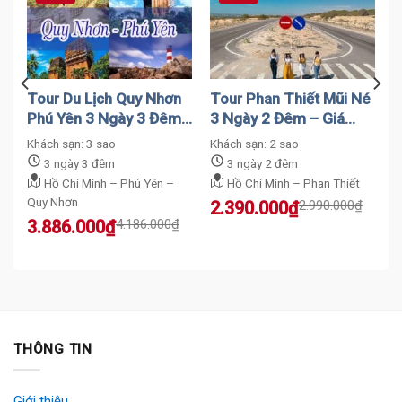
2
Tour Du Lịch Quy Nhơn
Tour Phan Thiết Mũi Né
Và
Phú Yên 3 Ngày 3 Đêm
3 Ngày 2 Đêm – Giá
– Trọn Gói
Hợp Lí
Khách sạn: 3 sao
Khách sạn: 2 sao
3 ngày 3 đêm
3 ngày 2 đêm
Hồ Chí Minh – Phú Yên –
Hồ Chí Minh – Phan Thiết
Quy Nhơn
Original
Current
2.390.000
₫
2.990.000
₫
price
price
Original
Current
3.886.000
₫
4.186.000
₫
was:
is:
price
price
2.990.000₫.
2.390.000₫.
was:
is:
4.186.000₫.
3.886.000₫.
THÔNG TIN
Giới thiệu