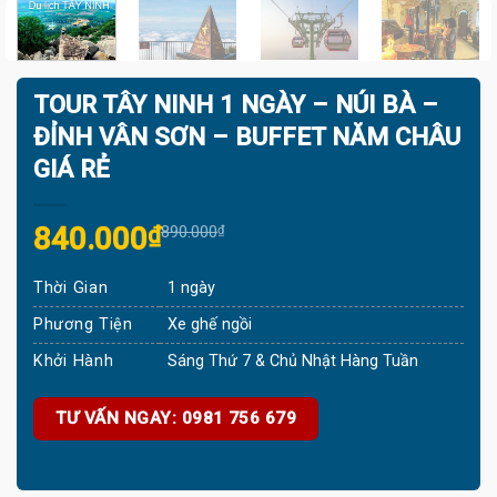
TOUR TÂY NINH 1 NGÀY – NÚI BÀ –
ĐỈNH VÂN SƠN – BUFFET NĂM CHÂU
GIÁ RẺ
Original
Current
840.000
₫
890.000
₫
price
price
Thời Gian
1 ngày
was:
is:
890.000₫.
840.000₫.
Phương Tiện
Xe ghế ngồi
Khởi Hành
Sáng Thứ 7 & Chủ Nhật Hàng Tuần
TƯ VẤN NGAY: 0981 756 679