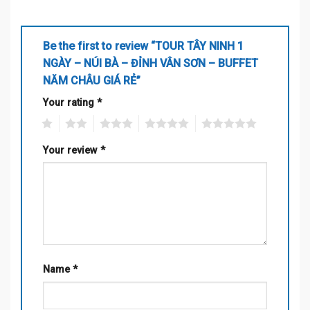
Be the first to review “TOUR TÂY NINH 1
NGÀY – NÚI BÀ – ĐỈNH VÂN SƠN – BUFFET
NĂM CHÂU GIÁ RẺ”
Your rating
*
1
2
3
4
5
Your review
*
Name
*