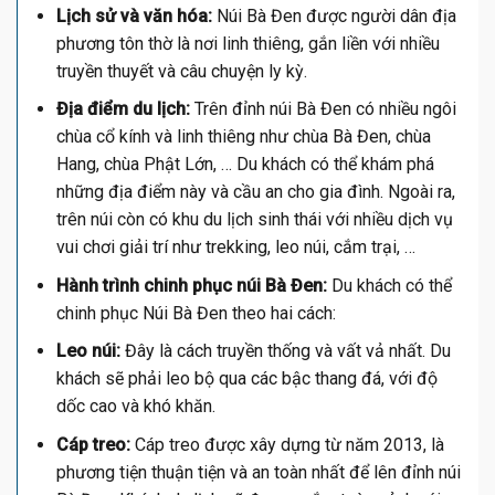
Lịch sử và văn hóa:
Núi Bà Đen được người dân địa
phương tôn thờ là nơi linh thiêng, gắn liền với nhiều
truyền thuyết và câu chuyện ly kỳ.
Địa điểm du lịch:
Trên đỉnh núi Bà Đen có nhiều ngôi
chùa cổ kính và linh thiêng như chùa Bà Đen, chùa
Hang, chùa Phật Lớn, … Du khách có thể khám phá
những địa điểm này và cầu an cho gia đình. Ngoài ra,
trên núi còn có khu du lịch sinh thái với nhiều dịch vụ
vui chơi giải trí như trekking, leo núi, cắm trại, …
Hành trình chinh phục núi Bà Đen:
Du khách có thể
chinh phục Núi Bà Đen theo hai cách:
Leo núi:
Đây là cách truyền thống và vất vả nhất. Du
khách sẽ phải leo bộ qua các bậc thang đá, với độ
dốc cao và khó khăn.
Cáp treo:
Cáp treo được xây dựng từ năm 2013, là
phương tiện thuận tiện và an toàn nhất để lên đỉnh núi