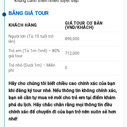
khung cảnh thiên nhiên tuyệt đẹp.
BẢNG GIÁ TOUR
GIÁ TOUR CƠ BẢN
KHÁCH HÀNG
(VND/KHÁCH)
Người lớn (Từ 10 tuổi trở
890,000
lên)
Trẻ em (Từ 1m-1m4) – 80%
712,000
giá tour
Trẻ nhỏ (Dưới 1m) – Miễn
0
phí
Hãy cho chúng tôi biết chiều cao chính xác của bạn
khi đăng ký tour nhé. Nếu thông tin không chính xác,
bạn sẽ cần tự mua vé mới cho trẻ em tại điểm khám
phá du lịch. Hãy chắc chắn rằng mọi thông tin đều
chính xác để chuyến đi của bạn trở nên suôn sẻ hơn
nhé!