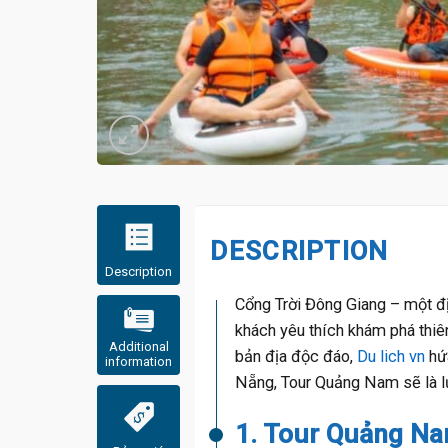
DESCRIPTION
Description
Cổng Trời Đông Giang – một đị
khách yêu thích khám phá thiê
Additional
bản địa độc đáo,
Du lich vn
hứa
information
Nẵng, Tour Quảng Nam sẽ là lự
1.
Tour Quảng Nam