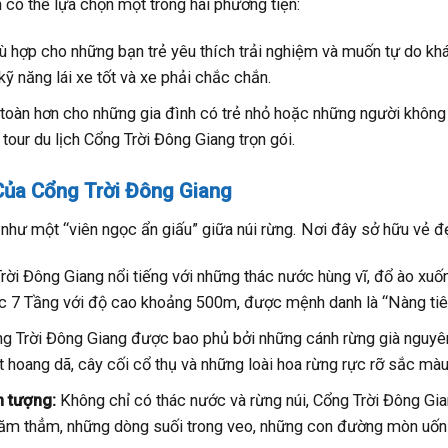
 có thể lựa chọn một trong hai phương tiện:
ù hợp cho những bạn trẻ yêu thích trải nghiệm và muốn tự do kh
kỹ năng lái xe tốt và xe phải chắc chắn.
toàn hơn cho những gia đình có trẻ nhỏ hoặc những người không qu
 tour du lịch Cổng Trời Đông Giang trọn gói.
Của Cổng Trời Đông Giang
như một “viên ngọc ẩn giấu” giữa núi rừng. Nơi đây sở hữu vẻ đ
ời Đông Giang nổi tiếng với những thác nước hùng vĩ, đổ ào xuố
ớc 7 Tầng với độ cao khoảng 500m, được mệnh danh là “Nàng tiê
g Trời Đông Giang được bao phủ bởi những cánh rừng già nguyên s
 hoang dã, cây cối cổ thụ và những loài hoa rừng rực rỡ sắc màu
n tượng:
Không chỉ có thác nước và rừng núi, Cổng Trời Đông Gi
ăm thẳm, những dòng suối trong veo, những con đường mòn uốn l