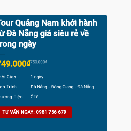
Tour Quảng Nam khởi hành
từ Đà Nẵng giá siêu rẻ về
trong ngày
riginal
Current
749.000
₫
750.000
₫
rice
rice
hời Gian
1 ngày
was:
s:
750.000₫.
749.000₫.
ịch Trình
Đà Nẵng - Đông Giang - Đà Nẵng
hương Tiện
ÔTô
TƯ VẤN NGAY: 0981 756 679