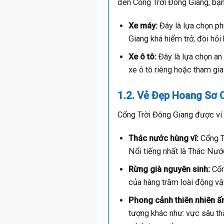
đến Cổng Trời Đông Giang, bạn
Xe máy:
Đây là lựa chọn ph
Giang khá hiểm trở, đòi hỏi 
Xe ô tô:
Đây là lựa chọn an 
xe ô tô riêng hoặc tham gia
1.2. Vẻ Đẹp Hoang Sơ 
Cổng Trời Đông Giang được ví 
Thác nước hùng vĩ:
Cổng Tr
Nổi tiếng nhất là Thác Nư
Rừng già nguyên sinh:
Cổn
của hàng trăm loài động vật
Phong cảnh thiên nhiên ấ
tượng khác như: vực sâu th