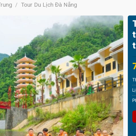
Trung
/
Tour Du Lịch Đà Nẵng
O
p
p
T
i
L
P