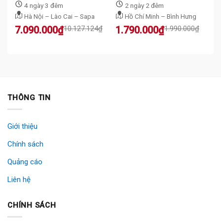
4 ngày 3 đêm
2 ngày 2 đêm
Hà Nội – Lào Cai – Sapa
Hồ Chí Minh – Bình Hưng
Original
Current
Original
Current
7.090.000
₫
10.127.124
₫
1.790.000
₫
1.990.000
₫
price
price
price
price
was:
is:
was:
is:
10.127.124₫.
7.090.000₫.
1.990.000₫.
1.790.000₫.
THÔNG TIN
Giới thiệu
Chính sách
Quảng cáo
Liên hệ
CHÍNH SÁCH