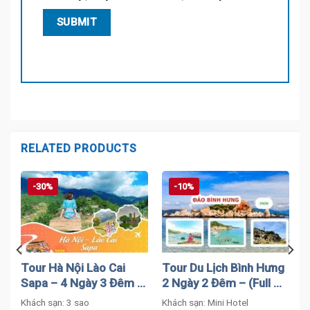
RELATED PRODUCTS
-30%
-10%
Tour Hà Nội Lào Cai
Tour Du Lịch Bình Hưng
Sapa – 4 Ngày 3 Đêm –
2 Ngày 2 Đêm – (Full Từ
Combo Ưu Đãi
A → Z)
Khách sạn: 3 sao
Khách sạn: Mini Hotel