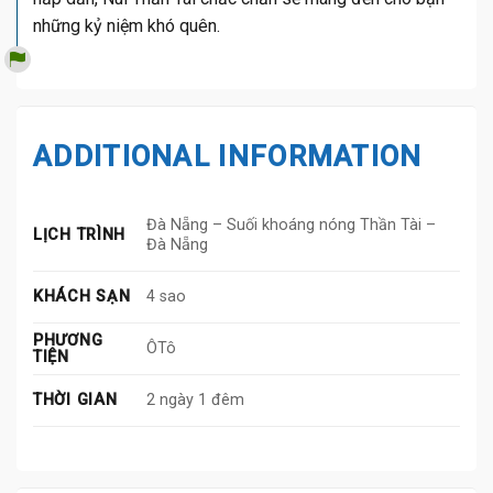
những kỷ niệm khó quên.
ADDITIONAL INFORMATION
Đà Nẵng – Suối khoáng nóng Thần Tài –
LỊCH TRÌNH
Đà Nẵng
KHÁCH SẠN
4 sao
PHƯƠNG
ÔTô
TIỆN
THỜI GIAN
2 ngày 1 đêm