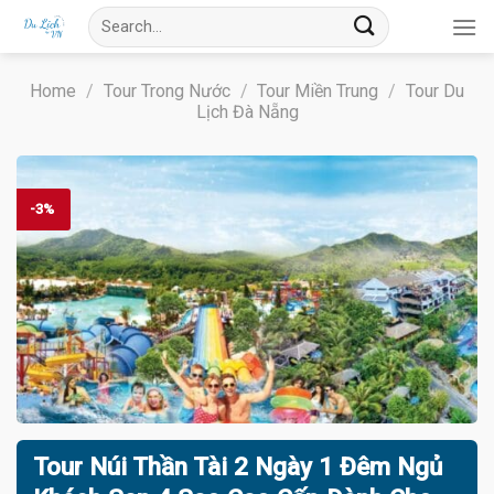
Skip
Search
to
for:
content
Home
/
Tour Trong Nước
/
Tour Miền Trung
/
Tour Du
Lịch Đà Nẵng
-3%
Tour Núi Thần Tài 2 Ngày 1 Đêm Ngủ