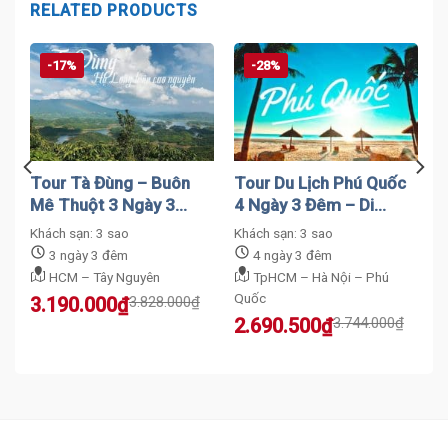
RELATED PRODUCTS
-17%
-28%
Tour Tà Đùng – Buôn
Tour Du Lịch Phú Quốc
Mê Thuột 3 Ngày 3
4 Ngày 3 Đêm – Di
Đêm – Bao Trọn Gói
Chuyển Bằng Máy Bay
Khách sạn: 3 sao
Khách sạn: 3 sao
3 ngày 3 đêm
4 ngày 3 đêm
HCM – Tây Nguyên
TpHCM – Hà Nội – Phú
Quốc
Original
Current
3.190.000
₫
3.828.000
₫
price
price
Original
Current
2.690.500
₫
3.744.000
₫
was:
is:
price
price
3.828.000₫.
3.190.000₫.
was:
is:
3.744.000₫.
2.690.500₫.