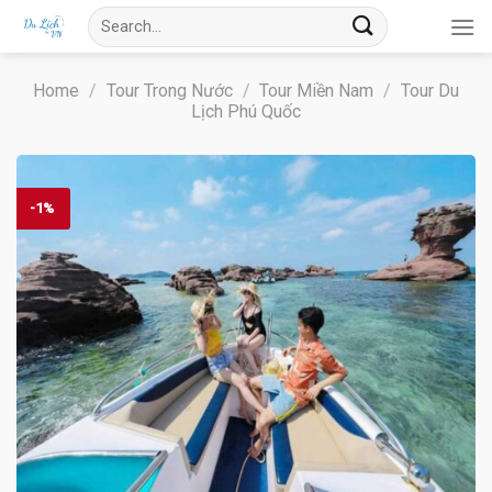
Skip
Search
to
for:
content
Home
/
Tour Trong Nước
/
Tour Miền Nam
/
Tour Du
Lịch Phú Quốc
-1%