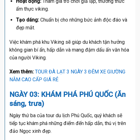
Hoạt động:
Tham gia trò chơi giả lập, thưởng thức
ẩm thực viking.
Tạo dáng:
Chuẩn bị cho những bức ảnh độc đáo và
đẹp mắt.
Việc khám phá khu Viking sẽ giúp du khách tận hưởng
không gian bí ẩn, hấp dẫn và mang đậm dấu ấn văn hóa
của người Viking.
Xem thêm:
TOUR ĐÀ LẠT 3 NGÀY 3 ĐÊM XE GIƯỜNG
NẰM CAO CẤP GIÁ RẺ
NGÀY 03: KHÁM PHÁ PHÚ QUỐC (Ăn
sáng, trưa)
Ngày thứ ba của tour du lịch Phú Quốc, quý khách sẽ
tiếp tục khám phá những điểm đến hấp dẫn, thú vị trên
đảo Ngọc xinh đẹp.