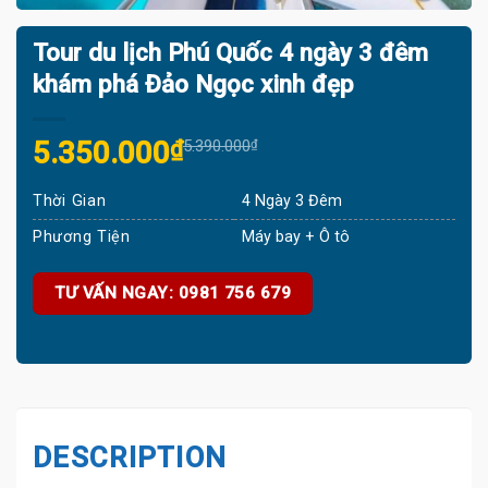
Tour du lịch Phú Quốc 4 ngày 3 đêm
khám phá Đảo Ngọc xinh đẹp
Original
Current
5.350.000
₫
5.390.000
₫
price
price
Thời Gian
4 Ngày 3 Đêm
was:
is:
5.390.000₫.
5.350.000₫.
Phương Tiện
Máy bay + Ô tô
TƯ VẤN NGAY: 0981 756 679
DESCRIPTION