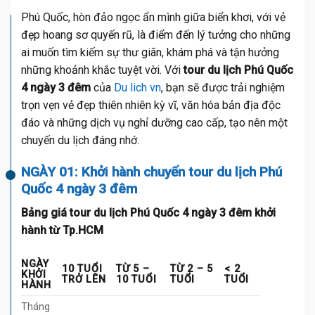
Phú Quốc, hòn đảo ngọc ẩn mình giữa biển khơi, với vẻ
đẹp hoang sơ quyến rũ, là điểm đến lý tưởng cho những
ai muốn tìm kiếm sự thư giãn, khám phá và tận hưởng
những khoảnh khắc tuyệt vời. Với
tour du lịch Phú Quốc
4 ngày 3 đêm
của
Du lich vn
, bạn sẽ được trải nghiệm
trọn vẹn vẻ đẹp thiên nhiên kỳ vĩ, văn hóa bản địa độc
đáo và những dịch vụ nghỉ dưỡng cao cấp, tạo nên một
chuyến du lịch đáng nhớ.
NGÀY 01: Khởi hành chuyến tour du lịch Phú
Quốc 4 ngày 3 đêm
Bảng giá tour du lịch Phú Quốc 4 ngày 3 đêm khởi
hành từ Tp.HCM
NGÀY
10 TUỔI
TỪ 5 –
TỪ 2 – 5
< 2
KHỞI
TRỞ LÊN
10 TUỔI
TUỔI
TUỔI
HÀNH
Tháng