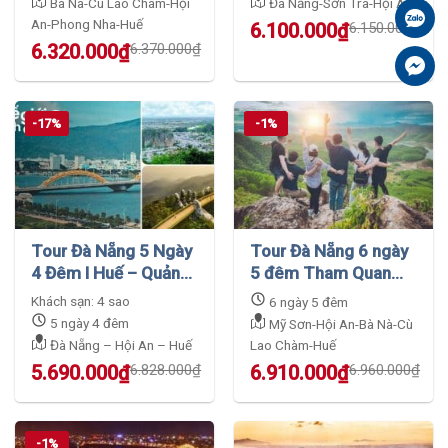
Bà Nà-Cù Lao Chàm-Hội
Đà Nẵng-Sơn Trà-Hội An
THÀNH PHỐ BIỂN
Zal
An-Phong Nha-Huế
Original
Current
6.100.000
₫
6.150.000
₫
price
price
Original
Current
6.320.000
₫
6.370.000
₫
Fa
was:
is:
price
price
6.150.000₫.
6.100.000₫.
was:
is:
6.370.000₫.
6.320.000₫.
-17%
-1%
Tour Đà Nẵng 5 Ngày
Tour Đà Nẵng 6 ngày
4 Đêm Ι Huế – Quảng
5 đêm Tham Quan
Bình (Full A → Z)
Mỹ Sơn – Hội An Huế
Khách sạn: 4 sao
6 ngày 5 đêm
5 ngày 4 đêm
Mỹ Sơn-Hội An-Bà Nà-Cù
Đà Nẵng – Hội An – Huế
Lao Chàm-Huế
Original
Current
Original
Current
5.690.000
₫
6.828.000
₫
6.910.000
₫
6.960.000
₫
price
price
price
price
was:
is:
was:
is:
6.828.000₫.
5.690.000₫.
6.960.000₫.
6.910.000₫.
-1%