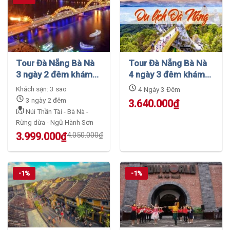
Tour Đà Nẵng Bà Nà
Tour Đà Nẵng Bà Nà
3 ngày 2 đêm khám
4 ngày 3 đêm khám
phá vẻ đẹp thiên
phá thiên đường nghỉ
Khách sạn: 3 sao
4 Ngày 3 Đêm
nhiên
dưỡng
3 ngày 2 đêm
3.640.000
₫
Núi Thần Tài - Bà Nà -
Rừng dừa - Ngũ Hành Sơn
Original
Current
3.999.000
₫
4.050.000
₫
price
price
was:
is:
4.050.000₫.
3.999.000₫.
-1%
-1%