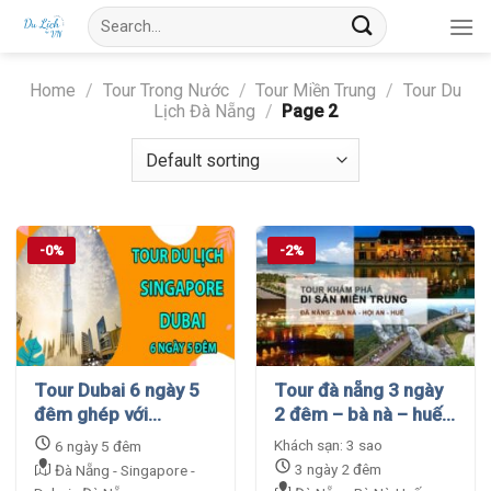
Skip
Search
to
for:
content
Home
/
Tour Trong Nước
/
Tour Miền Trung
/
Tour Du
Lịch Đà Nẵng
/
Page 2
-0%
-2%
Tour Dubai 6 ngày 5
Tour đà nẵng 3 ngày
đêm ghép với
2 đêm – bà nà – huế
Singapore khởi hành
– giá cực tốt
Khách sạn: 3 sao
6 ngày 5 đêm
từ Đà Nẵng
3 ngày 2 đêm
Đà Nẵng - Singapore -