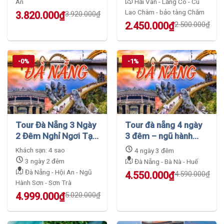
An
Hải Vân - Lăng Cô - Cù
Lao Chàm - bảo tàng Chăm
Original
Current
3.820.000
₫
3.920.000
₫
price
price
Original
Current
2.450.000
₫
2.500.000
₫
was:
is:
price
price
3.920.000₫.
3.820.000₫.
was:
is:
2.500.000₫.
2.450.000₫.
-0%
-1%
Tour Đà Nẵng 3 Ngày
Tour đà nẵng 4 ngày
2 Đêm Nghỉ Ngơi Tại
3 đêm – ngũ hành
Khách Sạn 4 Sao Cao
sơn – bà nà hills – huế
Khách sạn: 4 sao
4 ngày 3 đêm
Cấp
3 ngày 2 đêm
Đà Nẵng - Bà Nà - Huế
Đà Nẵng - Hội An - Ngũ
Original
Current
4.550.000
₫
4.590.000
₫
Hành Sơn - Sơn Trà
price
price
was:
is:
Original
Current
4.999.000
₫
5.020.000
₫
4.590.000₫.
4.550.000₫.
price
price
was:
is: