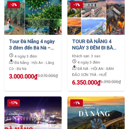
5.020.000₫.
4.999.000₫.
-2%
-1%
Tour Đà Nẵng 4 ngày
TOUR ĐÀ NẴNG 4
3 đêm đến Bà Nà –
NGÀY 3 ĐÊM ĐI BÀ
Rừng Dừa Ký Ức và
NÀ – HỘI AN – BÁN
Khách sạn: 3 sao
4 ngày 3 đêm
Hội An
ĐẢO SƠN TRÀ – HUẾ
4 ngày 3 đêm
Đà Nẵng - Hội An - Lăng
Cô - Bà Nà
BÀ NÀ - HỘI AN - BÁN
ĐẢO SƠN TRÀ - HUẾ
Original
Current
3.000.000
₫
3.070.000
₫
price
price
Original
Current
6.350.000
₫
6.390.000
₫
was:
is:
price
price
3.070.000₫.
3.000.000₫.
was:
is:
6.390.000₫.
6.350.000₫.
-17%
-1%