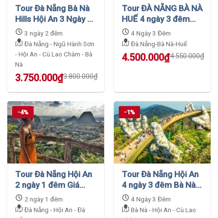
Tour Đà Nẵng Bà Nà
Tour ĐÀ NẴNG BÀ NÀ
Hills Hội An 3 Ngày 2
HUẾ 4 ngày 3 đêm
Đêm Giá Cực Rẻ
GIÁ CỰC HẤP DẪN
3 ngày 2 đêm
4 Ngày 3 Đêm
Đà Nẵng - Ngũ Hành Sơn
Đà Nẵng-Bà Nà-Huế
- Hội An - Cù Lao Chàm - Bà
Original
Current
4.500.000
₫
4.550.000
₫
Nà
price
price
was:
is:
Original
Current
3.750.000
₫
3.800.000
₫
4.550.000₫.
4.500.000₫.
price
price
was:
is:
3.800.000₫.
3.750.000₫.
-4%
-1%
Tour Đà Nẵng Hội An
Tour Đà Nẵng Hội An
2 ngày 1 đêm Giá
4 ngày 3 đêm Bà Nà
Thành Cực Sốc
Cù Lao Chàm khởi
2 ngày 1 đêm
4 Ngày 3 Đêm
hành từ Đà Nẵng:
Đà Nẵng - Hội An - Đà
Bà Nà - Hội An - Cù Lao
Khám phá vẻ đẹp diệu