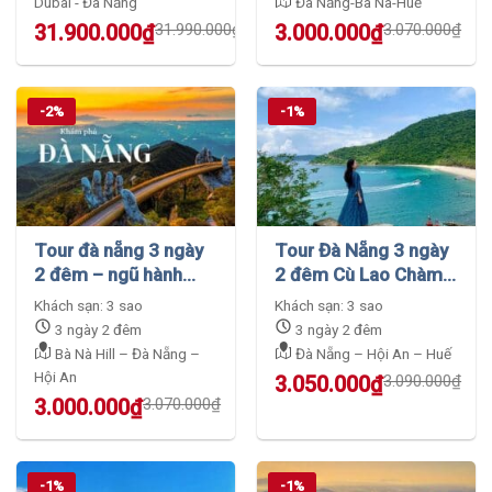
Dubai - Đà Nẵng
Đà Nẵng-Bà Nà-Huế
Original
Current
Original
Current
31.900.000
₫
31.990.000
₫
3.000.000
₫
3.070.000
₫
price
price
price
price
was:
is:
was:
is:
31.990.000₫.
31.900.000₫.
3.070.000₫.
3.000.000₫.
-2%
-1%
Tour đà nẵng 3 ngày
Tour Đà Nẵng 3 ngày
2 đêm – ngũ hành
2 đêm Cù Lao Chàm
sơn – hội an – bà nà
du lịch biển giá sale
Khách sạn: 3 sao
Khách sạn: 3 sao
hills
sốc
3 ngày 2 đêm
3 ngày 2 đêm
Bà Nà Hill – Đà Nẵng –
Đà Nẵng – Hội An – Huế
Hội An
Original
Current
3.050.000
₫
3.090.000
₫
price
price
Original
Current
3.000.000
₫
3.070.000
₫
was:
is:
price
price
3.090.000₫.
3.050.000₫.
was:
is:
3.070.000₫.
3.000.000₫.
-1%
-1%