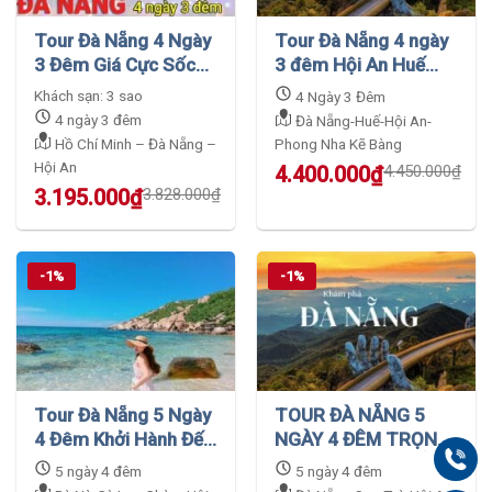
Tour Đà Nẵng 4 Ngày
Tour Đà Nẵng 4 ngày
3 Đêm Giá Cực Sốc
3 đêm Hội An Huế
Giảm Tới 17 Phần
động Thiên Đường
Khách sạn: 3 sao
4 Ngày 3 Đêm
Trăm
GIÁ SỐC
4 ngày 3 đêm
Đà Nẵng-Huế-Hội An-
Hồ Chí Minh – Đà Nẵng –
Phong Nha Kẽ Bàng
Hội An
Original
Current
4.400.000
₫
4.450.000
₫
price
price
Original
Current
3.195.000
₫
3.828.000
₫
was:
is:
price
price
4.450.000₫.
4.400.000₫.
was:
is:
3.828.000₫.
3.195.000₫.
-1%
-1%
Tour Đà Nẵng 5 Ngày
TOUR ĐÀ NẴNG 5
4 Đêm Khởi Hành Đến
NGÀY 4 ĐÊM TRỌN
Gọi
Huế – Quảng Bình Giá
GÓI KHÁM PHÁ VẺ
5 ngày 4 đêm
5 ngày 4 đêm
Cực Sốc
ĐẸP HOÀN HẢO CỦA