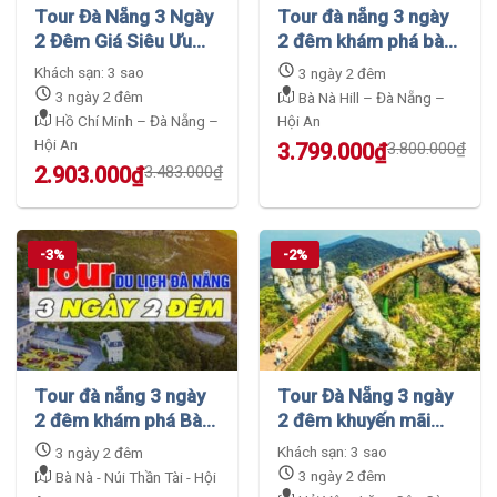
Tour Đà Nẵng 3 Ngày
Tour đà nẵng 3 ngày
2 Đêm Giá Siêu Ưu
2 đêm khám phá bà
Đãi Bạn Không Thể
nà hills – hội an –
Khách sạn: 3 sao
3 ngày 2 đêm
Bỏ Lỡ
rừng dừa – núi thần
3 ngày 2 đêm
Bà Nà Hill – Đà Nẵng –
tài
Hồ Chí Minh – Đà Nẵng –
Hội An
Hội An
Original
Current
3.799.000
₫
3.800.000
₫
price
price
Original
Current
2.903.000
₫
3.483.000
₫
was:
is:
price
price
3.800.000₫.
3.799.000₫.
was:
is:
3.483.000₫.
2.903.000₫.
-3%
-2%
Tour đà nẵng 3 ngày
Tour Đà Nẵng 3 ngày
2 đêm khám phá Bà
2 đêm khuyến mãi
Nà và Núi Thần Tài
hót lên đến 10% khi
Khách sạn: 3 sao
3 ngày 2 đêm
đặt tour
3 ngày 2 đêm
Bà Nà - Núi Thần Tài - Hội