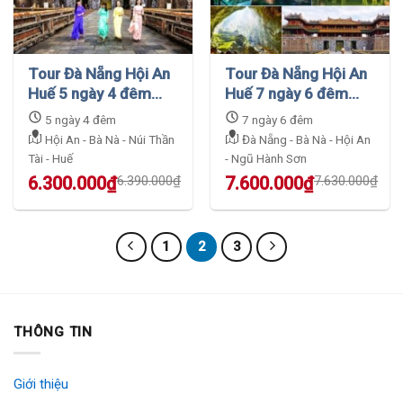
Tour Đà Nẵng Hội An
Tour Đà Nẵng Hội An
Huế 5 ngày 4 đêm
Huế 7 ngày 6 đêm
khám phá vẻ đẹp
bao trọn gói từ A-Z
5 ngày 4 đêm
7 ngày 6 đêm
miền Trung
Hội An - Bà Nà - Núi Thần
Đà Nẵng - Bà Nà - Hội An
Tài - Huế
- Ngũ Hành Sơn
Original
Current
Original
Current
6.300.000
₫
6.390.000
₫
7.600.000
₫
7.630.000
₫
price
price
price
price
was:
is:
was:
is:
6.390.000₫.
6.300.000₫.
7.630.000₫.
7.600.000₫.
1
2
3
THÔNG TIN
Giới thiệu