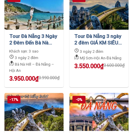
Tour Đà Nẵng 3 Ngày
Tour Đà Nẵng 3 ngày
2 Đêm Đến Bà Nà
2 đêm GIÁ KM SIÊU
Hills – Cù Lao Chàm
RẺ
Khách sạn: 3 sao
3 ngày 2 đêm
Và Hội An
3 ngày 2 đêm
Mỹ Sơn-Hội An-Đà Nẵng
Bà Nà Hill – Đà Nẵng –
Original
Current
3.550.000
₫
3.600.000
₫
Hội An
price
price
was:
is:
Original
Current
3.950.000
₫
3.990.000
₫
3.600.000₫.
3.550.000₫.
price
price
was:
is:
3.990.000₫.
3.950.000₫.
-17%
-0%