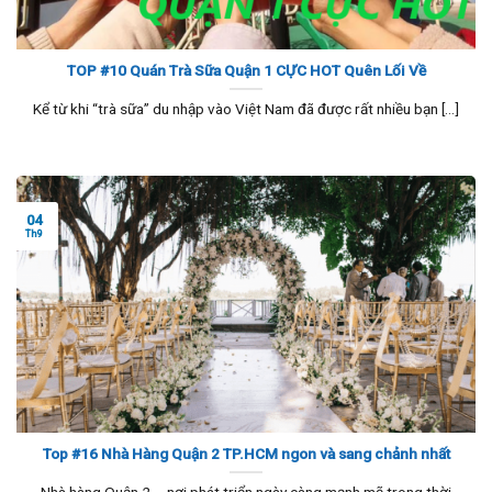
TOP #10 Quán Trà Sữa Quận 1 CỰC HOT Quên Lối Về
Kể từ khi “trà sữa” du nhập vào Việt Nam đã được rất nhiều bạn [...]
04
Th9
Top #16 Nhà Hàng Quận 2 TP.HCM ngon và sang chảnh nhất
Nhà hàng Quận 2 – nơi phát triển ngày càng mạnh mẽ trong thời