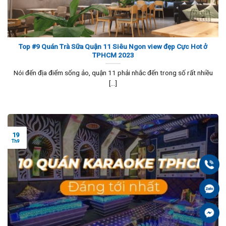
Top #9 Quán Trà Sữa Quận 11 Siêu Ngon view đẹp Cực Hot ở
TPHCM 2023
Nói đến địa điểm sống ảo, quận 11 phải nhắc đến trong số rất nhiều
[...]
19
Th9
Gọi
Zal
Fa