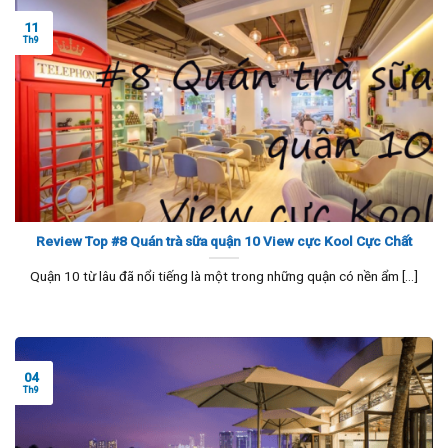
11
Th9
Review Top #8 Quán trà sữa quận 10 View cực Kool Cực Chất
Quận 10 từ lâu đã nổi tiếng là một trong những quận có nền ẩm [...]
04
Th9