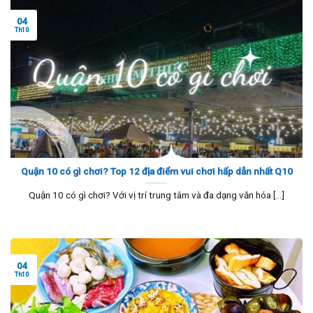
04
Th10
Quận 10 có gì chơi? Top 12 địa điểm vui chơi hấp dẫn nhất Q10
Quận 10 có gì chơi? Với vị trí trung tâm và đa dạng văn hóa [...]
04
Th10