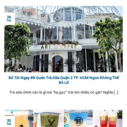
26
Th9
Bỏ Túi Ngay #8 Quán Trà Sữa Quận 2 TP. HCM Ngon Không Thể
Bỏ Lỡ
Trà sữa chính xác là gì mà “hạ gục” trái tim nhiều cô gái? Nghĩa [...]
25
Th9