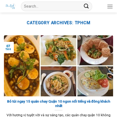
Skip
Search
to
for:
content
CATEGORY ARCHIVES:
TPHCM
07
Th10
Bỏ túi ngay 15 quán chay Quận 10 ngon nổi tiếng và đông khách
nhất
Với hương vị tuyệt vời và sự sáng tạo, các quán chay quận 10 không